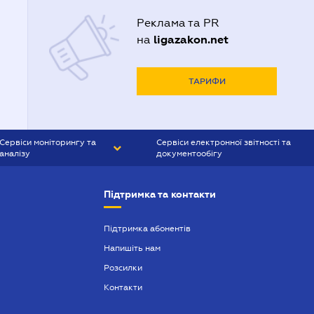
Реклама та PR
ligazakon.net
на
ТАРИФИ
Сервіси моніторингу та
Сервіси електронної звітності та
аналізу
документообігу
CONTR AGENT
Liga:REPORT
Підтримка та контакти
SMS-МАЯК
VERDICTUM
Підтримка абонентів
Напишіть нам
SEMANTRUM
Розсилки
SMS-МАЯК ІПОТЕКА
Контакти