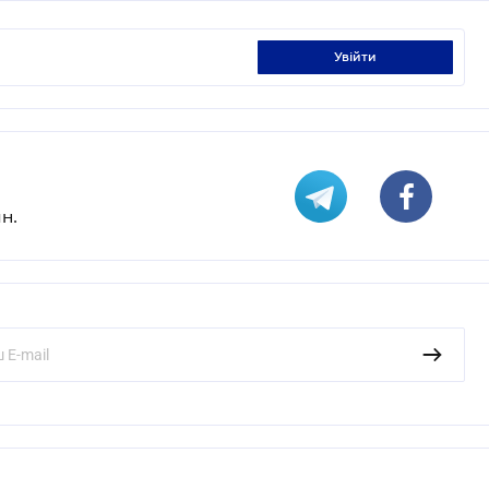
увійти
н.