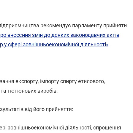
а підприємництва рекомендує парламенту прийняти
ро внесення змін до деяких законодавчих актів
 у сфері зовнішньоекономічної діяльності»
.
ання експорту, імпорту спирту етилового,
 та тютюнових виробів.
ультатів від його прийняття:
ері зовнішньоекономічної діяльності, спрощення