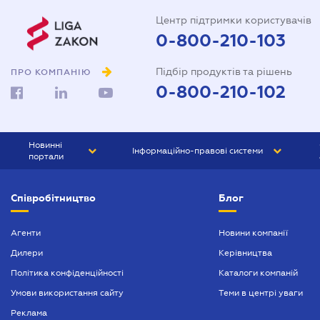
Центр підтримки користувачів
0-800-210-103
Підбір продуктів та рішень
ПРО КОМПАНІЮ
0-800-210-102
Новинні
Інформаційно-правові системи
портали
ЮРЛІГА
Право України
Співробітництво
Блог
БІЗНЕС
ГРАНД
БУХГАЛТЕР.ua
ПРАЙМ
Агенти
Новини компанії
Дилери
Керівництва
БУХГАЛТЕР ПРОФ
Політика конфіденційності
Каталоги компаній
ЮРИСТ ПРОФ
Умови використання сайту
Теми в центрі уваги
ЮРИСТ
Реклама