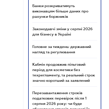
Банки розкриватимуть
виконавцям більше даних про
рахунки боржників
Законодавчі зміни у серпні 2026
для бізнесу в Україні
Головне за тиждень: державний
нагляд та регулювання
Кабмін продовжив пільговий
період для косметики без
техрегламенту, та реальний строк
значно коротший за заявлений
Перезавантаження строків
податкових перевірок після 1
серпня 2026 року: чи буде
обчислення строків давності "з