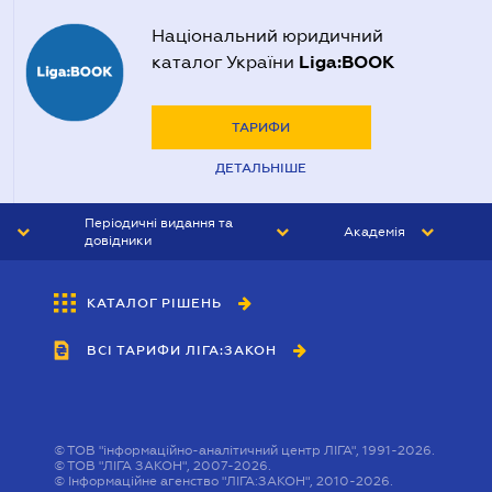
Національний юридичний
Liga:BOOK
каталог України
ТАРИФИ
ДЕТАЛЬНІШЕ
Періодичні видання та
Академія
довідники
ЮРИСТ&ЗАКОН
АКАДЕМІЯ ЛІГА:ЗАКОН
КАТАЛОГ РІШЕНЬ
БУХГАЛТЕР&ЗАКОН
ВСІ ТАРИФИ ЛІГА:ЗАКОН
ВІСНИК МСФЗ
ІНТЕРБУХ
ОСОБИСТИЙ ЕКСПЕРТ
©
ТОВ "інформаційно-аналітичний центр ЛІГА", 1991-2026.
©
ТОВ "ЛІГА ЗАКОН", 2007-2026.
©
Інформаційне агенство "ЛІГА:ЗАКОН", 2010-2026.