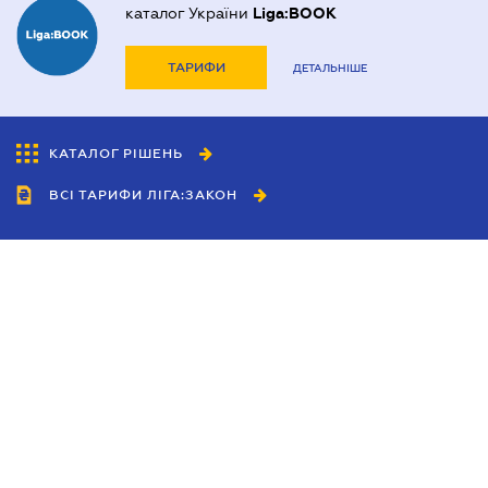
каталог України
Liga:BOOK
ТАРИФИ
ДЕТАЛЬНІШЕ
КАТАЛОГ РІШЕНЬ
ВСІ ТАРИФИ ЛІГА:ЗАКОН
Співробітництво
Агенти
Дилери
Політика конфіденційності
Умови використання сайту
Реклама
Блог