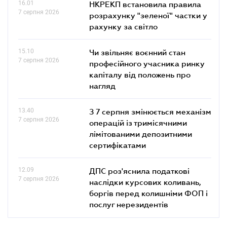
16.01
НКРЕКП встановила правила
7 серпня 2026
розрахунку "зеленої" частки у
рахунку за світло
15.10
Чи звільняє воєнний стан
7 серпня 2026
професійного учасника ринку
капіталу від положень про
нагляд
13.40
З 7 серпня змінюється механізм
7 серпня 2026
операцій із тримісячними
лімітованими депозитними
сертифікатами
12.09
ДПС роз'яснила податкові
7 серпня 2026
наслідки курсових коливань,
боргів перед колишніми ФОП і
послуг нерезидентів