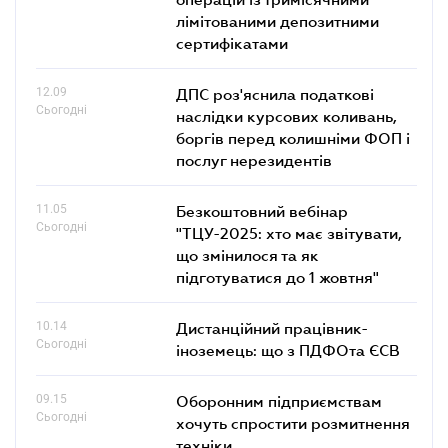
лімітованими депозитними
сертифікатами
12.09
ДПС роз'яснила податкові
Сьогодні
наслідки курсових коливань,
боргів перед колишніми ФОП і
послуг нерезидентів
11.05
Безкоштовний вебінар
Сьогодні
"ТЦУ-2025: хто має звітувати,
що змінилося та як
підготуватися до 1 жовтня"
10.14
Дистанційний працівник-
Сьогодні
іноземець: що з ПДФОта ЄСВ
09.15
Оборонним підприємствам
Сьогодні
хочуть спростити розмитнення
техніки