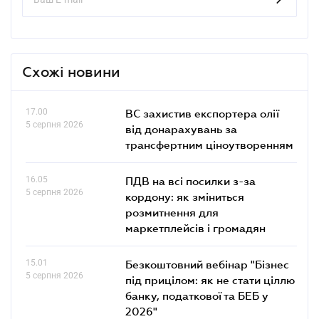
Схожі новини
17.00
ВС захистив експортера олії
5 серпня 2026
від донарахувань за
трансфертним ціноутворенням
16.05
ПДВ на всі посилки з-за
5 серпня 2026
кордону: як зміниться
розмитнення для
маркетплейсів і громадян
15.01
Безкоштовний вебінар "Бізнес
5 серпня 2026
під прицілом: як не стати ціллю
банку, податкової та БЕБ у
2026"