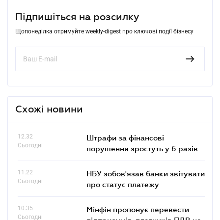
Підпишіться на розсилку
Щопонеділка отримуйте weekly-digest про ключові події бізнесу
Схожі новини
12.32
Штрафи за фінансові
Сьогодні
порушення зростуть у 6 разів
11.22
НБУ зобов'язав банки звітувати
Сьогодні
про статус платежу
10.35
Мінфін пропонує перевести
Сьогодні
підприємців-платників ПДВ на