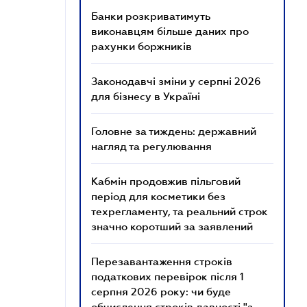
Банки розкриватимуть
виконавцям більше даних про
рахунки боржників
Законодавчі зміни у серпні 2026
для бізнесу в Україні
Головне за тиждень: державний
нагляд та регулювання
Кабмін продовжив пільговий
період для косметики без
техрегламенту, та реальний строк
значно коротший за заявлений
Перезавантаження строків
податкових перевірок після 1
серпня 2026 року: чи буде
обчислення строків давності "з