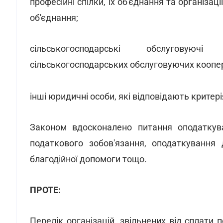
професійні спілки, їх об'єднання та організаці
об'єднання;
сільськогосподарські обслуговуюч
сільськогосподарських обслуговуючих коопер
інші юридичні особи, які відповідають критер
Законом вдосконалено питання оподаткува
податкового зобов'язання, оподаткування 
благодійної допомоги тощо.
ПРОТЕ:
Перелік організацій, звільнених від сплати