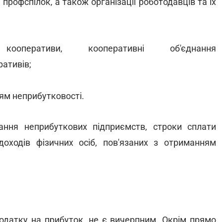
ї профспілок, а також організації роботодавців та їх
і кооперативи, кооперативні об'єднання
ативів;
іям неприбутковості.
ння неприбуткових підприємств, строки сплати
доходів фізичних осіб, пов'язаних з отриманням
 податку на прибуток, не є вичерпним. Окрім прямо