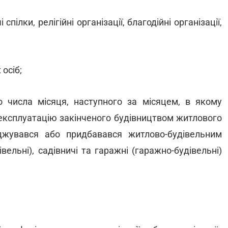
спілки, релігійні організації, благодійні організації,
 осіб;
о числа місяця, наступного за місяцем, в якому
 експлуатацію закінченого будівництвом житлового
джувався або придбавався житлово-будівельним
вельні), садівничі та гаражні (гаражно-будівельні)