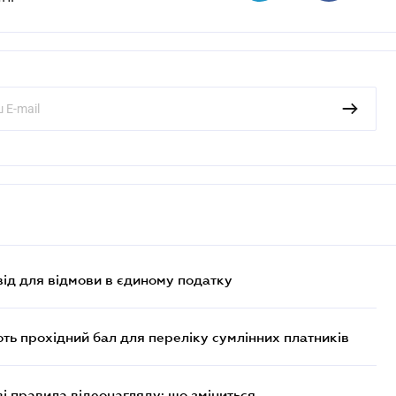
ід для відмови в єдиному податку
ють прохідний бал для переліку сумлінних платників
ві правила відеонагляду: що зміниться