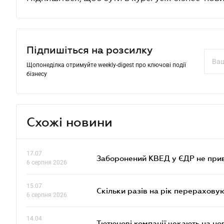
Підпишіться на розсилку
Щопонеділка отримуйте weekly-digest про ключові події
бізнесу
Схожі новини
17.07
Заборонений КВЕД у ЄДР не прив
6 серпня 2026
15.07
Скільки разів на рік перерахову
6 серпня 2026
14.04
Тютюнові компанії чекають на но