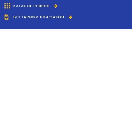
КАТАЛОГ РІШЕНЬ
ВСІ ТАРИФИ ЛІГА:ЗАКОН
Співробітництво
Агенти
Дилери
Політика конфіденційності
Умови використання сайту
Реклама
Блог
Новини компанії
Керівництва
Каталоги компаній
Теми в центрі уваги