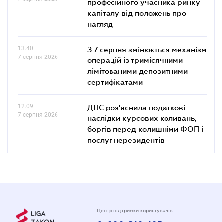
професійного учасника ринку
капіталу від положень про
нагляд
13.40
З 7 серпня змінюється механізм
7 серпня 2026
операцій із тримісячними
лімітованими депозитними
сертифікатами
12.09
ДПС роз'яснила податкові
7 серпня 2026
наслідки курсових коливань,
боргів перед колишніми ФОП і
послуг нерезидентів
Центр підтримки користувачів