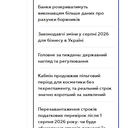
Банки розкриватимуть
виконавцям більше даних про
рахунки боржників
Законодавчі зміни у серпні 2026
для бізнесу в Україні
Головне за тиждень: державний
нагляд та регулювання
Кабмін продовжив пільговий
період для косметики без
техрегламенту, та реальний строк
значно коротший за заявлений
Перезавантаження строків
податкових перевірок після 1
серпня 2026 року: чи буде
обчислення строків давності "з