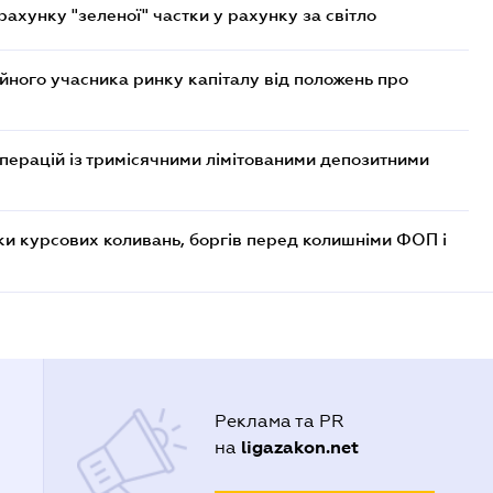
хунку "зеленої" частки у рахунку за світло
ійного учасника ринку капіталу від положень про
операцій із тримісячними лімітованими депозитними
ки курсових коливань, боргів перед колишніми ФОП і
Реклама та PR
ligazakon.net
на