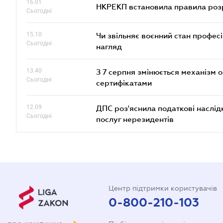
16.01
НКРЕКП встановила правила розра
Сьогодні
15.10
Чи звільняє воєнний стан профес
Сьогодні
нагляд
13.40
З 7 серпня змінюється механізм 
Сьогодні
сертифікатами
12.09
ДПС роз'яснила податкові наслід
Сьогодні
послуг нерезидентів
Центр підтримки користувачів
0-800-210-103