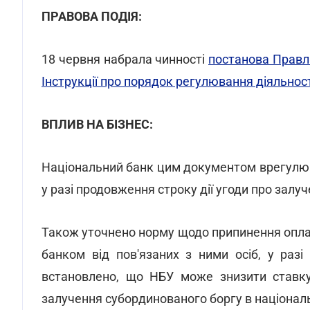
ПРАВОВА ПОДІЯ:
18 червня набрала чинності
постанова Правл
Інструкції про порядок регулювання діяльності
ВПЛИВ НА БІЗНЕС:
Національний банк цим документом врегулюва
у разі продовження строку дії угоди про зал
Також уточнено норму щодо припинення опла
банком від пов'язаних з ними осіб, у раз
встановлено, що НБУ може знизити ставку
залучення субординованого боргу в національ