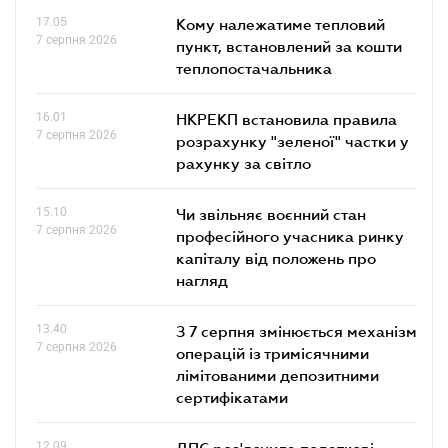
17.05
Кому належатиме тепловий
7 серпня 2026
пункт, встановлений за кошти
теплопостачальника
16.01
НКРЕКП встановила правила
7 серпня 2026
розрахунку "зеленої" частки у
рахунку за світло
15.10
Чи звільняє воєнний стан
7 серпня 2026
професійного учасника ринку
капіталу від положень про
нагляд
13.40
З 7 серпня змінюється механізм
7 серпня 2026
операцій із тримісячними
лімітованими депозитними
сертифікатами
12.09
ДПС роз'яснила податкові