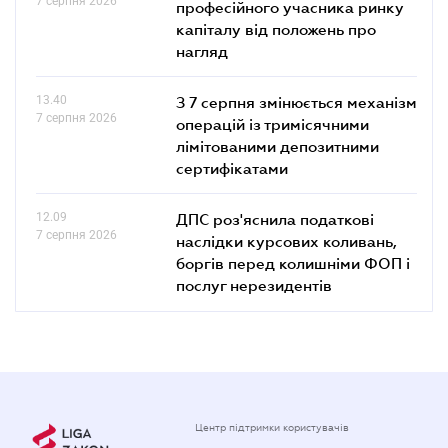
7 серпня 2026
професійного учасника ринку
капіталу від положень про
нагляд
13.40
З 7 серпня змінюється механізм
7 серпня 2026
операцій із тримісячними
лімітованими депозитними
сертифікатами
12.09
ДПС роз'яснила податкові
7 серпня 2026
наслідки курсових коливань,
боргів перед колишніми ФОП і
послуг нерезидентів
Центр підтримки користувачів