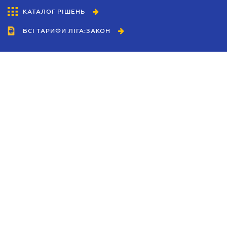
КАТАЛОГ РІШЕНЬ
ВСІ ТАРИФИ ЛІГА:ЗАКОН
Співробітництво
Агенти
Дилери
Політика конфіденційності
Умови використання сайту
Реклама
Блог
Новини компанії
Керівництва
Каталоги компаній
Теми в центрі уваги