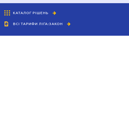
КАТАЛОГ РІШЕНЬ
ВСІ ТАРИФИ ЛІГА:ЗАКОН
Співробітництво
Агенти
Дилери
Політика конфіденційності
Умови використання сайту
Реклама
Блог
Новини компанії
Керівництва
Каталоги компаній