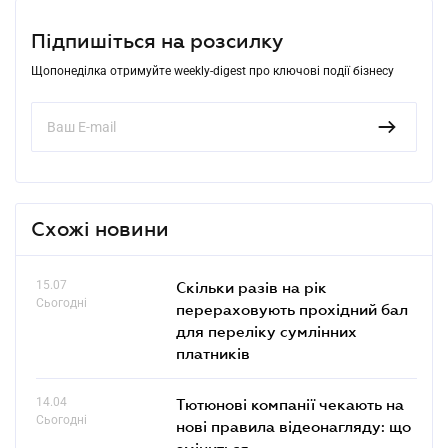
Підпишіться на розсилку
Щопонеділка отримуйте weekly-digest про ключові події бізнесу
Схожі новини
15.07
Скільки разів на рік
Сьогодні
перераховують прохідний бал
для переліку сумлінних
платників
14.04
Тютюнові компанії чекають на
Сьогодні
нові правила відеонагляду: що
зміниться