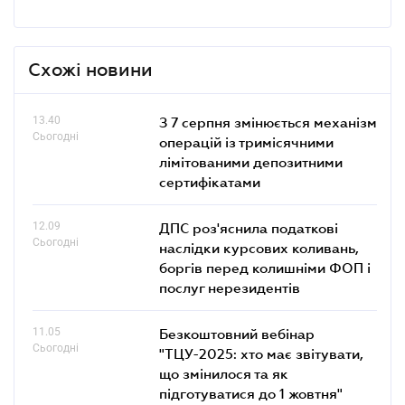
Схожі новини
13.40
З 7 серпня змінюється механізм
Сьогодні
операцій із тримісячними
лімітованими депозитними
сертифікатами
12.09
ДПС роз'яснила податкові
Сьогодні
наслідки курсових коливань,
боргів перед колишніми ФОП і
послуг нерезидентів
11.05
Безкоштовний вебінар
Сьогодні
"ТЦУ-2025: хто має звітувати,
що змінилося та як
підготуватися до 1 жовтня"