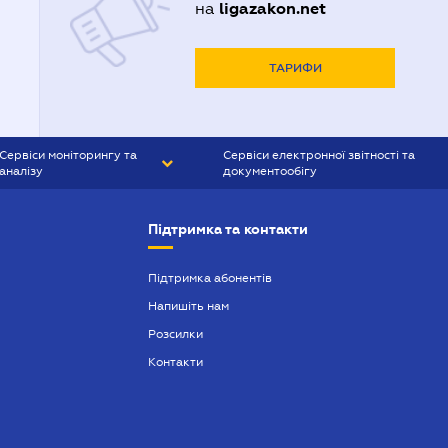
ligazakon.net
на
ТАРИФИ
Сервіси моніторингу та
Сервіси електронної звітності та
аналізу
документообігу
CONTR AGENT
Liga:REPORT
Підтримка та контакти
SMS-МАЯК
VERDICTUM
Підтримка абонентів
Напишіть нам
SEMANTRUM
Розсилки
SMS-МАЯК ІПОТЕКА
Контакти