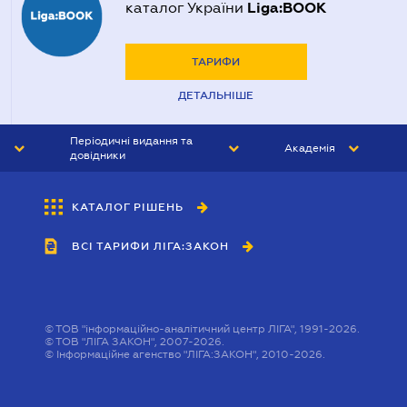
Liga:BOOK
каталог України
ТАРИФИ
ДЕТАЛЬНІШЕ
Періодичні видання та
Академія
довідники
ЮРИСТ&ЗАКОН
АКАДЕМІЯ ЛІГА:ЗАКОН
КАТАЛОГ РІШЕНЬ
БУХГАЛТЕР&ЗАКОН
ВСІ ТАРИФИ ЛІГА:ЗАКОН
ВІСНИК МСФЗ
ІНТЕРБУХ
ОСОБИСТИЙ ЕКСПЕРТ
©
ТОВ "інформаційно-аналітичний центр ЛІГА", 1991-2026.
©
ТОВ "ЛІГА ЗАКОН", 2007-2026.
©
Інформаційне агенство "ЛІГА:ЗАКОН", 2010-2026.