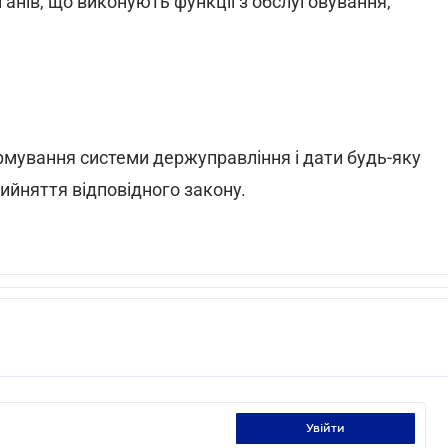
ганів, що виконують функції з обслуговування,
мування системи держуправління і дати будь-яку
ийняття відповідного закону.
увійти