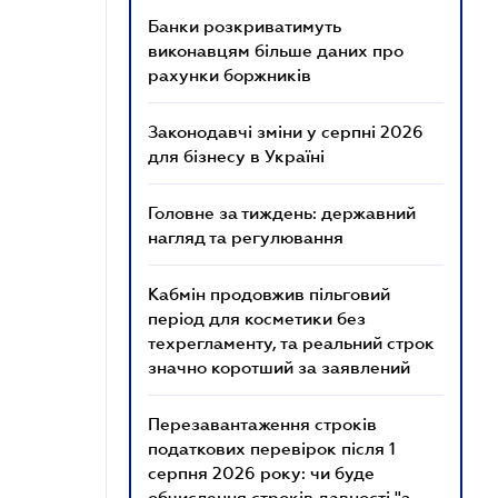
Банки розкриватимуть
виконавцям більше даних про
рахунки боржників
Законодавчі зміни у серпні 2026
для бізнесу в Україні
Головне за тиждень: державний
нагляд та регулювання
Кабмін продовжив пільговий
період для косметики без
техрегламенту, та реальний строк
значно коротший за заявлений
Перезавантаження строків
податкових перевірок після 1
серпня 2026 року: чи буде
обчислення строків давності "з