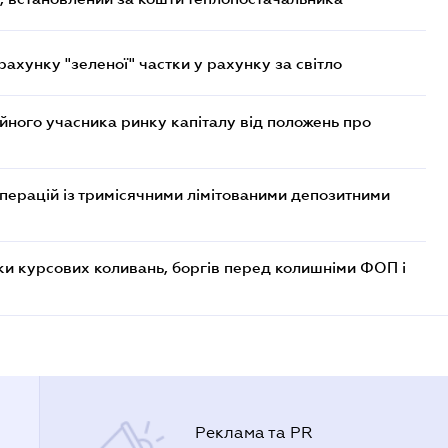
хунку "зеленої" частки у рахунку за світло
ійного учасника ринку капіталу від положень про
операцій із тримісячними лімітованими депозитними
ки курсових коливань, боргів перед колишніми ФОП і
Реклама та PR