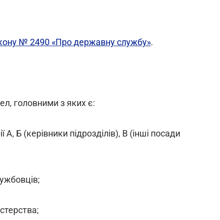
кону № 2490 «Про державну службу»
.
л, головними з яких є:
 А, Б (керівники підрозділів), В (інші посади
лужбовців;
стерства;