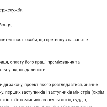
 держслужби;
бовця;
мпетентності особи, що претендує на заняття
вця, оплату його праці, преміювання та
альну відповідальність.
 дії закону, проект якого розглядається, значне
у, перших заступників і заступників міністрів (окрім
атів та їх помічників-консультантів, суддів,