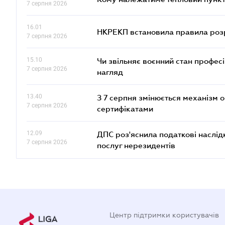
7 серпня 2026
16.01
НКРЕКП встановила правила розра
7 серпня 2026
15.10
Чи звільняє воєнний стан профес
7 серпня 2026
нагляд
13.40
З 7 серпня змінюється механізм 
7 серпня 2026
сертифікатами
12.09
ДПС роз'яснила податкові наслід
7 серпня 2026
послуг нерезидентів
Центр підтримки користувачів