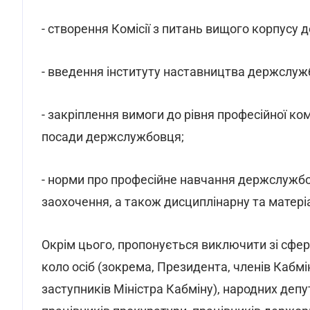
- створення Комісії з питань вищого корпусу
- введення інституту наставництва держслуж
- закріплення вимоги до рівня професійної ко
посади держслужбовця;
- норми про професійне навчання держслужбо
заохочення, а також дисциплінарну та матері
Окрім цього, пропонується виключити зі сфери
коло осіб (зокрема, Президента, членів Кабмін
заступників Міністра Кабміну), народних депут