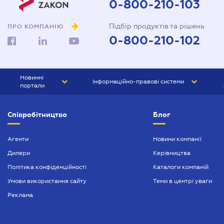
0-800-210-103
Підбір продуктів та рішень
ПРО КОМПАНІЮ
0-800-210-102
Новинні
Інформаційно-правові системи
портали
ЮРЛІГА
Право України
Співробітництво
Блог
БІЗНЕС
ГРАНД
БУХГАЛТЕР.ua
ПРАЙМ
Агенти
Новини компанії
Дилери
Керівництва
БУХГАЛТЕР ПРОФ
Політика конфіденційності
Каталоги компаній
ЮРИСТ ПРОФ
Умови використання сайту
Теми в центрі уваги
ЮРИСТ
Реклама
ПІДПРИЄМЕЦЬ