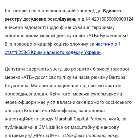
Як говориться в пояснювальній записці, до
Єдиного
реєстру досудових розслідувань
під № 42015050000000124
внесено відомості щодо фінансування тероризму
співвласником мережі дискаунтерів «АТБ» Буткевичем Г.
В. з правовою кваліфікацією злочину за
частиною 1
статті 258-5 Кримінального кодексу України
.
Депутати звертають увагу, що розвиток бізнесу торгової
мережі «АТБ» досяг свого піку за часів режиму Віктора
Януковича. Магазини працювали під протекторатом
попередньої влади. Крім того, мережа супермаркетів
через офшори має у співвласниках відомого російського
олігарха Костянтина Малафєєва, засновника
інвестиційного фонду Marshall Capital Partners, який, за
публікаціями в ЗМІ, здійснює масштабну фінансову
підтримку «ДНР» і «ЛНР».
«Цей факт пояснює, чому,