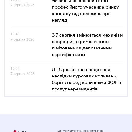
Чи звільняє воєнний стан
7 серпня 2026
професійного учасника ринку
капіталу від положень про
нагляд
13.40
З 7 серпня змінюється механізм
7 серпня 2026
операцій із тримісячними
лімітованими депозитними
сертифікатами
12.09
ДПС роз'яснила податкові
7 серпня 2026
наслідки курсових коливань,
боргів перед колишніми ФОП і
послуг нерезидентів
Центр підтримки користувачів