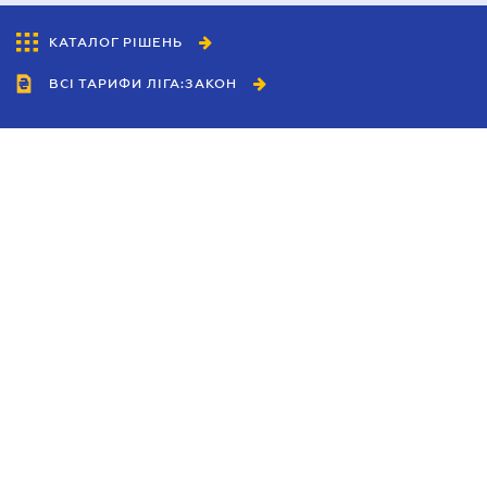
КАТАЛОГ РІШЕНЬ
ВСІ ТАРИФИ ЛІГА:ЗАКОН
Співробітництво
Агенти
Дилери
Політика конфіденційності
Умови використання сайту
Реклама
Блог
Новини компанії
Керівництва
Каталоги компаній
Теми в центрі уваги