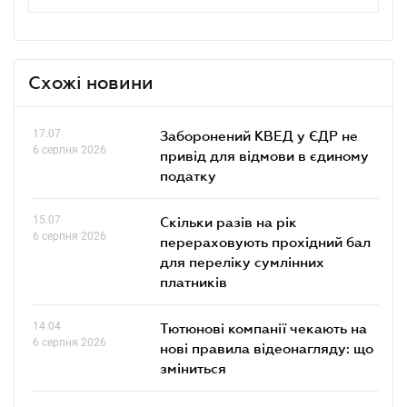
Схожі новини
17.07
Заборонений КВЕД у ЄДР не
6 серпня 2026
привід для відмови в єдиному
податку
15.07
Скільки разів на рік
6 серпня 2026
перераховують прохідний бал
для переліку сумлінних
платників
14.04
Тютюнові компанії чекають на
6 серпня 2026
нові правила відеонагляду: що
зміниться