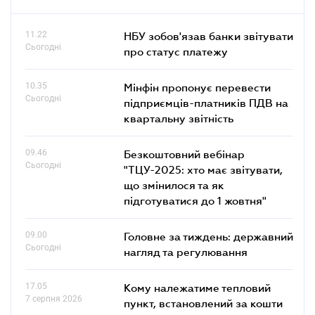
11.22
НБУ зобов'язав банки звітувати
Сьогодні
про статус платежу
10.35
Мінфін пропонує перевести
Сьогодні
підприємців-платників ПДВ на
квартальну звітність
09.46
Безкоштовний вебінар
Сьогодні
"ТЦУ-2025: хто має звітувати,
що змінилося та як
підготуватися до 1 жовтня"
09.00
Головне за тиждень: державний
Сьогодні
нагляд та регулювання
17.05
Кому належатиме тепловий
7 серпня 2026
пункт, встановлений за кошти