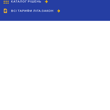
КАТАЛОГ РІШЕНЬ
ВСІ ТАРИФИ ЛІГА:ЗАКОН
Співробітництво
Агенти
Дилери
Політика конфіденційності
Умови використання сайту
Реклама
Блог
Новини компанії
Керівництва
Каталоги компаній
Теми в центрі уваги