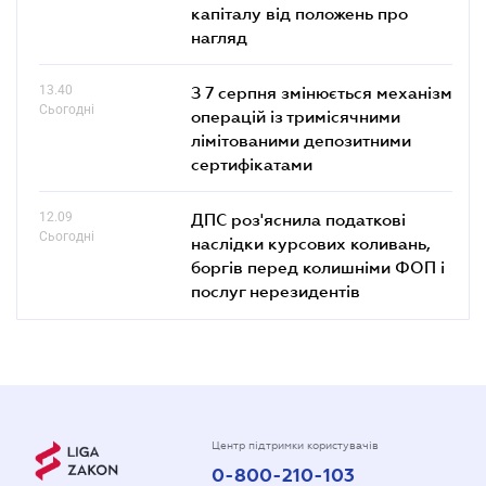
капіталу від положень про
нагляд
13.40
З 7 серпня змінюється механізм
Сьогодні
операцій із тримісячними
лімітованими депозитними
сертифікатами
12.09
ДПС роз'яснила податкові
Сьогодні
наслідки курсових коливань,
боргів перед колишніми ФОП і
послуг нерезидентів
Центр підтримки користувачів
0-800-210-103