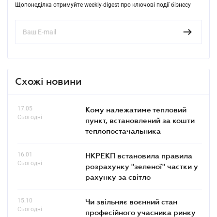
Щопонеділка отримуйте weekly-digest про ключові події бізнесу
Схожі новини
17.05
Кому належатиме тепловий
Сьогодні
пункт, встановлений за кошти
теплопостачальника
16.01
НКРЕКП встановила правила
Сьогодні
розрахунку "зеленої" частки у
рахунку за світло
15.10
Чи звільняє воєнний стан
Сьогодні
професійного учасника ринку