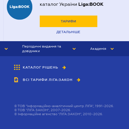
Liga:BOOK
каталог України
ТАРИФИ
ДЕТАЛЬНІШЕ
Періодичні видання та
Академія
довідники
ЮРИСТ&ЗАКОН
АКАДЕМІЯ ЛІГА:ЗАКОН
КАТАЛОГ РІШЕНЬ
БУХГАЛТЕР&ЗАКОН
ВСІ ТАРИФИ ЛІГА:ЗАКОН
ВІСНИК МСФЗ
ІНТЕРБУХ
ОСОБИСТИЙ ЕКСПЕРТ
©
ТОВ "інформаційно-аналітичний центр ЛІГА", 1991-2026.
©
ТОВ "ЛІГА ЗАКОН", 2007-2026.
©
Інформаційне агенство "ЛІГА:ЗАКОН", 2010-2026.