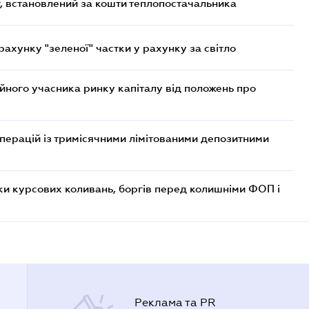
, встановлений за кошти теплопостачальника
хунку "зеленої" частки у рахунку за світло
ійного учасника ринку капіталу від положень про
операцій із тримісячними лімітованими депозитними
ки курсових коливань, боргів перед колишніми ФОП і
Реклама та PR