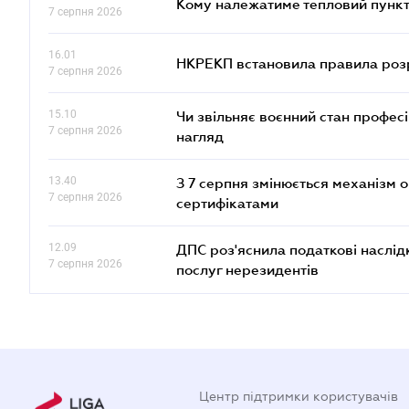
Кому належатиме тепловий пункт
7 серпня 2026
16.01
НКРЕКП встановила правила розра
7 серпня 2026
15.10
Чи звільняє воєнний стан профес
7 серпня 2026
нагляд
13.40
З 7 серпня змінюється механізм 
7 серпня 2026
сертифікатами
12.09
ДПС роз'яснила податкові наслід
7 серпня 2026
послуг нерезидентів
Центр підтримки користувачів