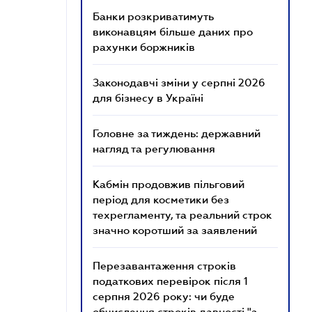
Банки розкриватимуть
виконавцям більше даних про
рахунки боржників
Законодавчі зміни у серпні 2026
для бізнесу в Україні
Головне за тиждень: державний
нагляд та регулювання
Кабмін продовжив пільговий
період для косметики без
техрегламенту, та реальний строк
значно коротший за заявлений
Перезавантаження строків
податкових перевірок після 1
серпня 2026 року: чи буде
обчислення строків давності "з