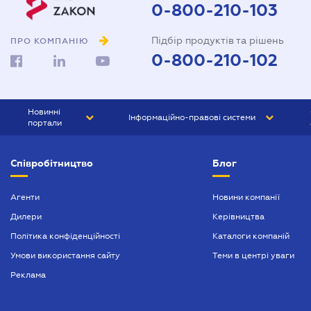
0-800-210-103
Підбір продуктів та рішень
ПРО КОМПАНІЮ
0-800-210-102
Новинні
Інформаційно-правові системи
портали
ЮРЛІГА
Право України
Співробітництво
Блог
БІЗНЕС
ГРАНД
БУХГАЛТЕР.ua
ПРАЙМ
Агенти
Новини компанії
Дилери
Керівництва
БУХГАЛТЕР ПРОФ
Політика конфіденційності
Каталоги компаній
ЮРИСТ ПРОФ
Умови використання сайту
Теми в центрі уваги
ЮРИСТ
Реклама
ПІДПРИЄМЕЦЬ