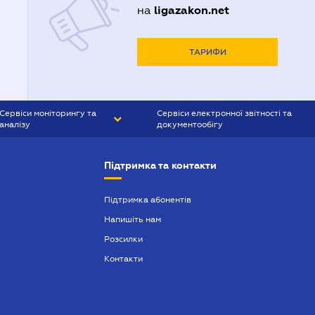
ligazakon.net
на
ТАРИФИ
Сервіси моніторингу та
Сервіси електронної звітності та
аналізу
документообігу
CONTR AGENT
Liga:REPORT
Підтримка та контакти
SMS-МАЯК
VERDICTUM
Підтримка абонентів
Напишіть нам
SEMANTRUM
Розсилки
SMS-МАЯК ІПОТЕКА
Контакти