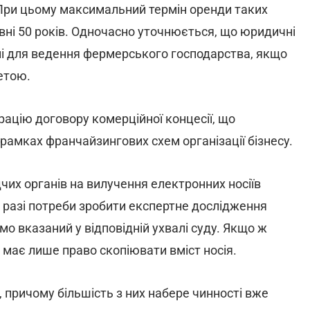
 При цьому максимальний термін оренди таких
вні 50 років. Одночасно уточнюється, що юридичні
ні для ведення фермерського господарства, якщо
етою.
ацію договору комерційної концесії, що
амках франчайзингових схем організації бізнесу.
их органів на вилучення електронних носіїв
у разі потреби зробити експертне дослідження
мо вказаний у відповідній ухвалі суду. Якщо ж
н має лише право скопіювати вміст носія.
, причому більшість з них набере чинності вже