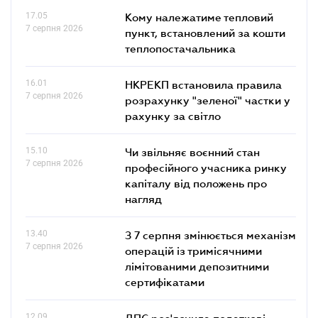
17.05
Кому належатиме тепловий
7 серпня 2026
пункт, встановлений за кошти
теплопостачальника
16.01
НКРЕКП встановила правила
7 серпня 2026
розрахунку "зеленої" частки у
рахунку за світло
15.10
Чи звільняє воєнний стан
7 серпня 2026
професійного учасника ринку
капіталу від положень про
нагляд
13.40
З 7 серпня змінюється механізм
7 серпня 2026
операцій із тримісячними
лімітованими депозитними
сертифікатами
12.09
ДПС роз'яснила податкові