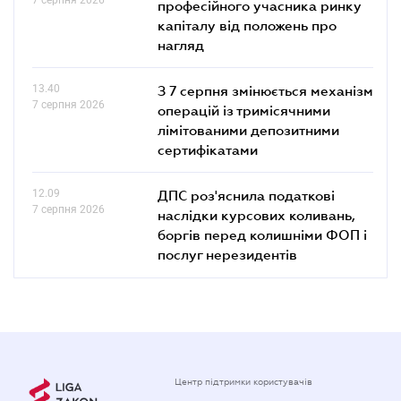
професійного учасника ринку
капіталу від положень про
нагляд
13.40
З 7 серпня змінюється механізм
7 серпня 2026
операцій із тримісячними
лімітованими депозитними
сертифікатами
12.09
ДПС роз'яснила податкові
7 серпня 2026
наслідки курсових коливань,
боргів перед колишніми ФОП і
послуг нерезидентів
Центр підтримки користувачів