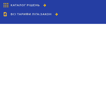
КАТАЛОГ РІШЕНЬ
ВСІ ТАРИФИ ЛІГА:ЗАКОН
Співробітництво
Агенти
Дилери
Політика конфіденційності
Умови використання сайту
Реклама
Блог
Новини компанії
Керівництва
Каталоги компаній
Теми в центрі уваги