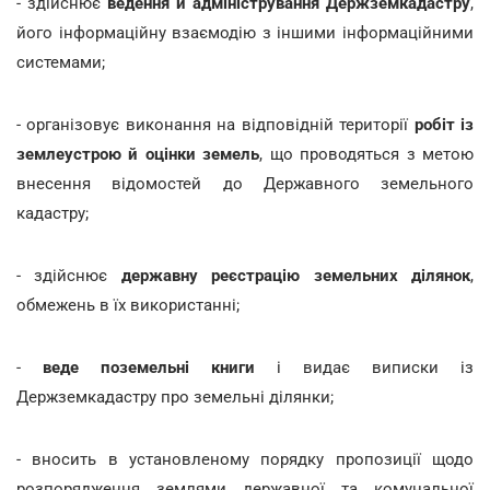
- здійснює
ведення й адміністрування Держземкадастру
,
його інформаційну взаємодію з іншими інформаційними
системами;
- організовує виконання на відповідній території
робіт із
землеустрою й оцінки земель
, що проводяться з метою
внесення відомостей до Державного земельного
кадастру;
- здійснює
державну реєстрацію земельних ділянок
,
обмежень в їх використанні;
-
веде поземельні книги
і видає виписки із
Держземкадастру про земельні ділянки;
- вносить в установленому порядку пропозиції щодо
розпорядження землями державної та комунальної