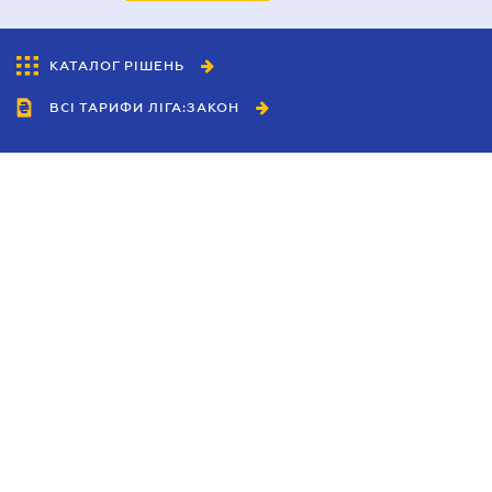
КАТАЛОГ РІШЕНЬ
ВСІ ТАРИФИ ЛІГА:ЗАКОН
Співробітництво
Агенти
Дилери
Політика конфіденційності
Умови використання сайту
Реклама
Блог
Новини компанії
Керівництва
Каталоги компаній