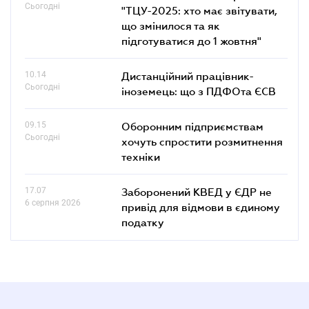
Сьогодні
"ТЦУ-2025: хто має звітувати,
що змінилося та як
підготуватися до 1 жовтня"
10.14
Дистанційний працівник-
Сьогодні
іноземець: що з ПДФОта ЄСВ
09.15
Оборонним підприємствам
Сьогодні
хочуть спростити розмитнення
техніки
17.07
Заборонений КВЕД у ЄДР не
6 серпня 2026
привід для відмови в єдиному
податку