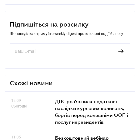
Підпишіться на розсилку
Щопонеділка отримуйте weekly-digest про ключові події бізнесу
Схожі новини
12.09
ДПС роз'яснила податкові
Сьогодні
наслідки курсових коливань,
боргів перед колишніми ФОП і
послуг нерезидентів
11.05
Безкоштовний вебінар