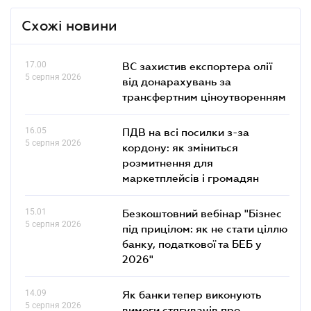
Схожі новини
17.00
ВС захистив експортера олії
5 серпня 2026
від донарахувань за
трансфертним ціноутворенням
16.05
ПДВ на всі посилки з-за
5 серпня 2026
кордону: як зміниться
розмитнення для
маркетплейсів і громадян
15.01
Безкоштовний вебінар "Бізнес
5 серпня 2026
під прицілом: як не стати ціллю
банку, податкової та БЕБ у
2026"
14.09
Як банки тепер виконують
5 серпня 2026
вимоги стягувачів про