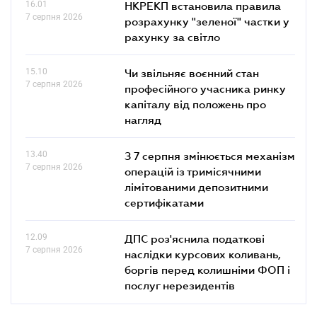
16.01
НКРЕКП встановила правила
7 серпня 2026
розрахунку "зеленої" частки у
рахунку за світло
15.10
Чи звільняє воєнний стан
7 серпня 2026
професійного учасника ринку
капіталу від положень про
нагляд
13.40
З 7 серпня змінюється механізм
7 серпня 2026
операцій із тримісячними
лімітованими депозитними
сертифікатами
12.09
ДПС роз'яснила податкові
7 серпня 2026
наслідки курсових коливань,
боргів перед колишніми ФОП і
послуг нерезидентів