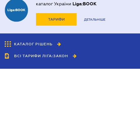
каталог України
Liga:BOOK
ТАРИФИ
ДЕТАЛЬНІШЕ
КАТАЛОГ РІШЕНЬ
ВСІ ТАРИФИ ЛІГА:ЗАКОН
Співробітництво
Агенти
Дилери
Політика конфіденційності
Умови використання сайту
Реклама
Блог