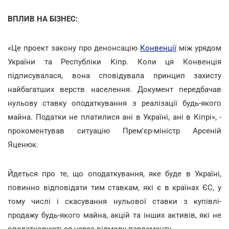
ВПЛИВ НА БІЗНЕС:
«Це проект закону про денонсацію
Конвенції
між урядом
України та Республіки Кіпр. Коли ця Конвенція
підписувалася, вона сповідувала принцип захисту
найбагатших верств населення. Документ передбачав
нульову ставку оподаткування з реалізації будь-якого
майна. Податки не платилися ані в Україні, ані в Кіпрі», -
прокоментував ситуацію Прем'єр-міністр Арсеній
Яценюк.
Йдеться про те, що оподаткування, яке буде в Україні,
повинно відповідати тим ставкам, які є в країнах ЄС, у
тому числі і скасування нульової ставки з купівлі-
продажу будь-якого майна, акцій та інших активів, які не
оподатковуються через відмову парламенту.