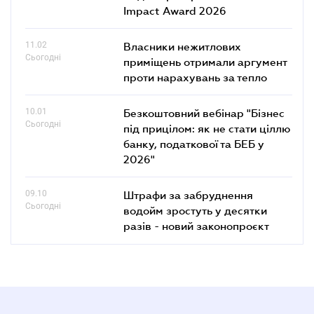
Impact Award 2026
11.02
Власники нежитлових
Сьогодні
приміщень отримали аргумент
проти нарахувань за тепло
10.01
Безкоштовний вебінар "Бізнес
Сьогодні
під прицілом: як не стати ціллю
банку, податкової та БЕБ у
2026"
09.10
Штрафи за забруднення
Сьогодні
водойм зростуть у десятки
разів - новий законопроєкт