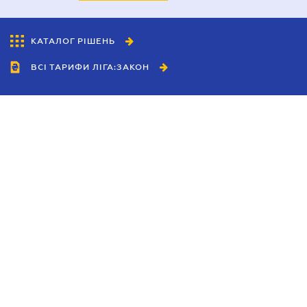
КАТАЛОГ РІШЕНЬ
ВСІ ТАРИФИ ЛІГА:ЗАКОН
Співробітництво
Агенти
Дилери
Політика конфіденційності
Умови використання сайту
Реклама
Блог
Новини компанії
Керівництва
Каталоги компаній