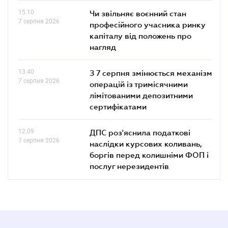
15.10
Чи звільняє воєнний стан
7 серпня 2026
професійного учасника ринку
капіталу від положень про
нагляд
13.40
З 7 серпня змінюється механізм
7 серпня 2026
операцій із тримісячними
лімітованими депозитними
сертифікатами
12.09
ДПС роз'яснила податкові
7 серпня 2026
наслідки курсових коливань,
боргів перед колишніми ФОП і
послуг нерезидентів