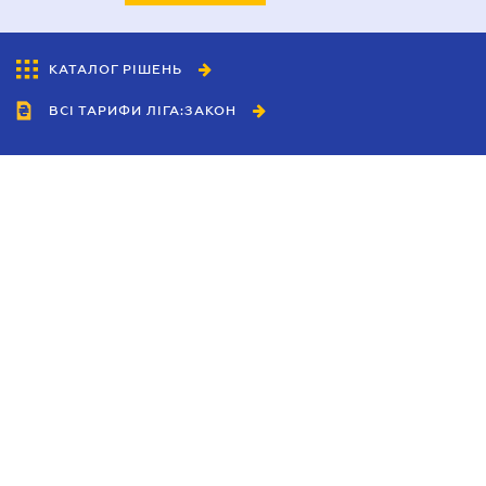
КАТАЛОГ РІШЕНЬ
ВСІ ТАРИФИ ЛІГА:ЗАКОН
Співробітництво
Агенти
Дилери
Політика конфіденційності
Умови використання сайту
Реклама
Блог
Новини компанії
Керівництва
Каталоги компаній