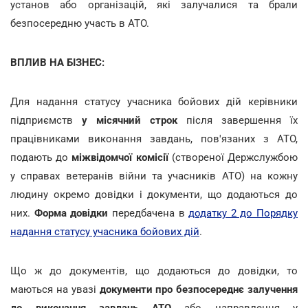
установ або організацій, які залучалися та брали
безпосередню участь в АТО.
ВПЛИВ НА БІЗНЕС:
Для надання статусу учасника бойових дій керівники
підприємств
у місячний строк
після завершення їх
працівниками виконання завдань, пов'язаних з АТО,
подають до
міжвідомчої комісії
(створеної Держслужбою
у справах ветеранів війни та учасників АТО) на кожну
людину окремо довідки і документи, що додаються до
них.
Форма довідки
передбачена в
додатку 2 до Порядку
надання статусу учасника бойових дій
.
Що ж до документів, що додаються до довідки, то
маються на увазі
документи про безпосереднє залучення
до виконання завдань АТО
або направлення у