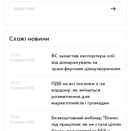
Схожі новини
17.00
ВС захистив експортера олії
5 серпня 2026
від донарахувань за
трансфертним ціноутворенням
16.05
ПДВ на всі посилки з-за
5 серпня 2026
кордону: як зміниться
розмитнення для
маркетплейсів і громадян
15.01
Безкоштовний вебінар "Бізнес
5 серпня 2026
під прицілом: як не стати ціллю
банку, податкової та БЕБ у