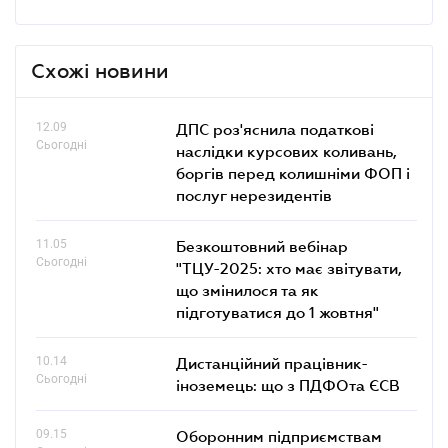
Схожі новини
12.09
ДПС роз'яснила податкові
Сьогодні
наслідки курсових коливань,
боргів перед колишніми ФОП і
послуг нерезидентів
11.05
Безкоштовний вебінар
Сьогодні
"ТЦУ-2025: хто має звітувати,
що змінилося та як
підготуватися до 1 жовтня"
10.14
Дистанційний працівник-
Сьогодні
іноземець: що з ПДФОта ЄСВ
09.15
Оборонним підприємствам