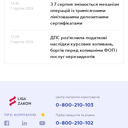
13.40
З 7 серпня змінюється механізм
7 серпня 2026
операцій із тримісячними
лімітованими депозитними
сертифікатами
12.09
ДПС роз'яснила податкові
7 серпня 2026
наслідки курсових коливань,
боргів перед колишніми ФОП і
послуг нерезидентів
Центр підтримки користувачів
0-800-210-103
ПРО КОМПАНІЮ
Підбір продуктів та рішень
0-800-210-102