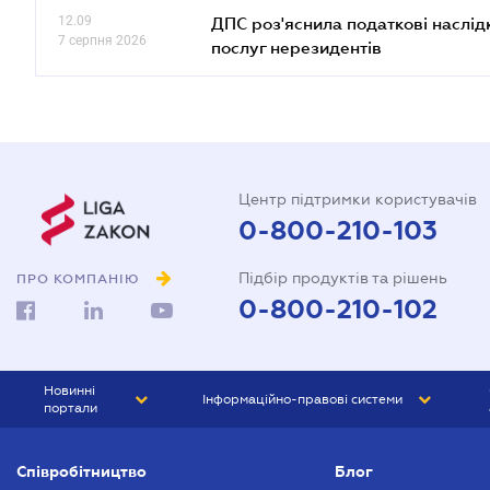
12.09
ДПС роз'яснила податкові наслід
7 серпня 2026
послуг нерезидентів
Центр підтримки користувачів
0-800-210-103
Підбір продуктів та рішень
ПРО КОМПАНІЮ
0-800-210-102
Новинні
Інформаційно-правові системи
портали
ЮРЛІГА
Право України
Співробітництво
Блог
БІЗНЕС
ГРАНД