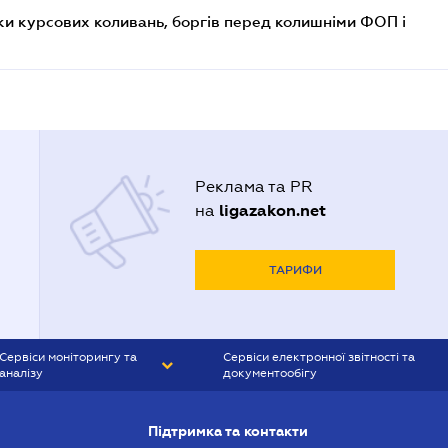
ки курсових коливань, боргів перед колишніми ФОП і
Реклама та PR
ligazakon.net
на
ТАРИФИ
Сервіси моніторингу та
Сервіси електронної звітності та
аналізу
документообігу
CONTR AGENT
Liga:REPORT
Підтримка та контакти
SMS-МАЯК