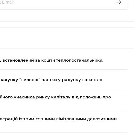
, встановлений за кошти теплопостачальника
хунку "зеленої" частки у рахунку за світло
ійного учасника ринку капіталу від положень про
операцій із тримісячними лімітованими депозитними