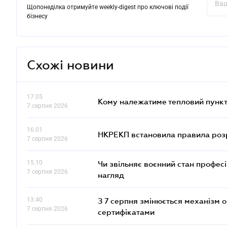
Щопонеділка отримуйте weekly-digest про ключові події
бізнесу
Схожі новини
17.05
Кому належатиме тепловий пункт
7 серпня 2026
16.01
НКРЕКП встановила правила розра
7 серпня 2026
15.10
Чи звільняє воєнний стан профес
7 серпня 2026
нагляд
13.40
З 7 серпня змінюється механізм 
7 серпня 2026
сертифікатами