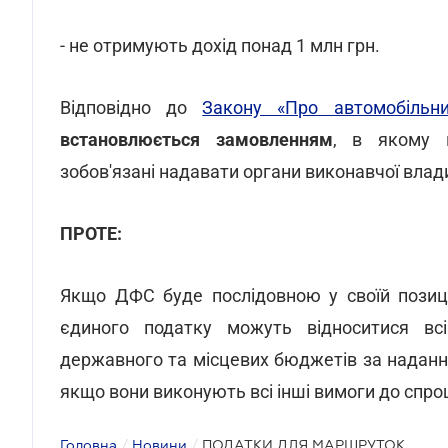
- не отримують дохід понад 1 млн грн.
Відповідно до
Закону «Про автомобільни
встановлюється замовленням
, в якому в
зобов'язані надавати органи виконавчої влад
ПРОТЕ:
Якщо ДФС буде послідовною у своїй позиції
єдиного податку можуть відноситися вс
державного та місцевих бюджетів за надання
якщо вони виконують всі інші вимоги до спрощ
Головна
/
Новини
/
ПОДАТКИ ДЛЯ МАРШРУТОК