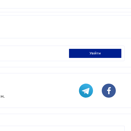
увійти
н.