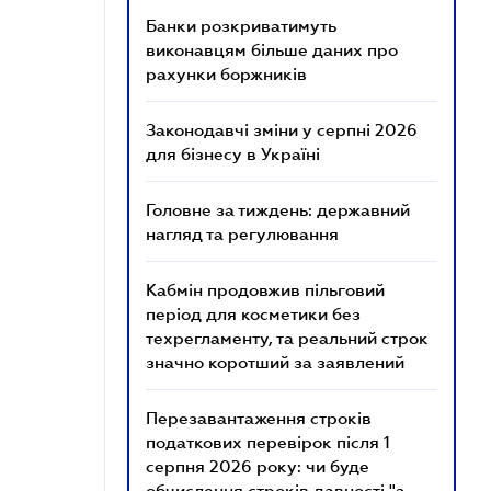
Банки розкриватимуть
виконавцям більше даних про
рахунки боржників
Законодавчі зміни у серпні 2026
для бізнесу в Україні
Головне за тиждень: державний
нагляд та регулювання
Кабмін продовжив пільговий
період для косметики без
техрегламенту, та реальний строк
значно коротший за заявлений
Перезавантаження строків
податкових перевірок після 1
серпня 2026 року: чи буде
обчислення строків давності "з