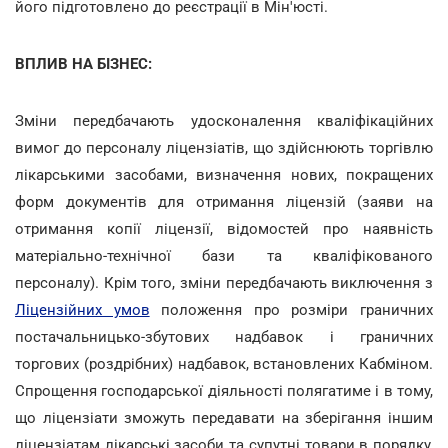
його підготовлено до реєстрації в Мін'юсті.
ВПЛИВ НА БІЗНЕС:
Зміни передбачають удосконалення кваліфікаційних
вимог до персоналу ліцензіатів, що здійснюють торгівлю
лікарськими засобами, визначення нових, покращених
форм документів для отримання ліцензій (заяви на
отримання копії ліцензії, відомостей про наявність
матеріально-технічної бази та кваліфікованого
персоналу). Крім того, зміни передбачають виключення з
Ліцензійних умов
положення про розміри граничних
постачальницько-збутових надбавок і граничних
торгових (роздрібних) надбавок, встановлених Кабміном.
Спрощення господарської діяльності полягатиме і в тому,
що ліцензіати зможуть передавати на зберігання іншим
ліцензіатам лікарські засоби та супутні товари в порядку,