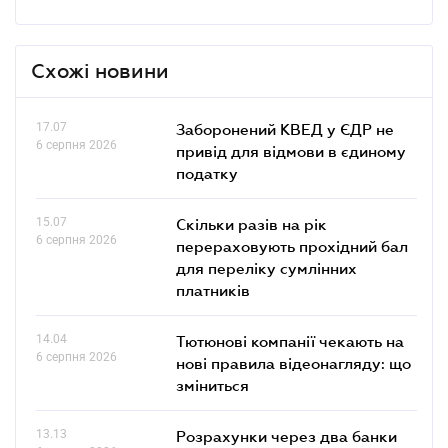
Схожі новини
17.07
Заборонений КВЕД у ЄДР не
6 серпня 2026
привід для відмови в єдиному
податку
15.07
Скільки разів на рік
6 серпня 2026
перераховують прохідний бал
для переліку сумлінних
платників
14.04
Тютюнові компанії чекають на
6 серпня 2026
нові правила відеонагляду: що
зміниться
13.13
Розрахунки через два банки