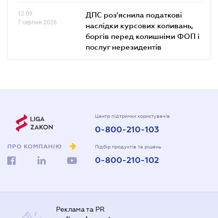
12.09
ДПС роз'яснила податкові
7 серпня 2026
наслідки курсових коливань,
боргів перед колишніми ФОП і
послуг нерезидентів
Центр підтримки користувачів
0-800-210-103
ПРО КОМПАНІЮ
Підбір продуктів та рішень
0-800-210-102
Реклама та PR