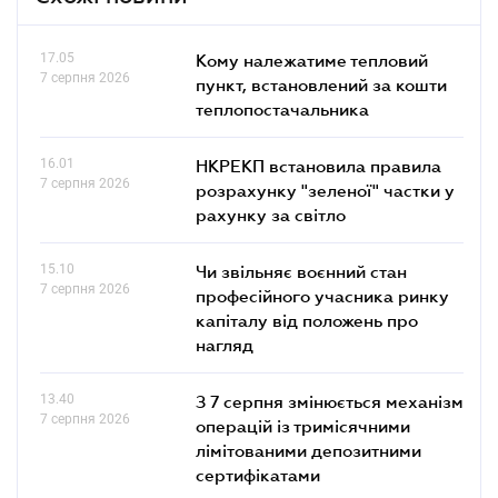
17.05
Кому належатиме тепловий
7 серпня 2026
пункт, встановлений за кошти
теплопостачальника
16.01
НКРЕКП встановила правила
7 серпня 2026
розрахунку "зеленої" частки у
рахунку за світло
15.10
Чи звільняє воєнний стан
7 серпня 2026
професійного учасника ринку
капіталу від положень про
нагляд
13.40
З 7 серпня змінюється механізм
7 серпня 2026
операцій із тримісячними
лімітованими депозитними
сертифікатами