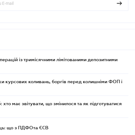
операцій із тримісячними лімітованими депозитними
ки курсових коливань, боргів перед колишніми ФОП і
хто має звітувати, що змінилося та як підготуватися
ць: що з ПДФОта ЄСВ