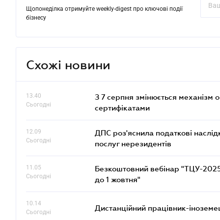
Щопонеділка отримуйте weekly-digest про ключові події
бізнесу
Схожі новини
13.40
З 7 серпня змінюється механізм 
Сьогодні
сертифікатами
12.09
ДПС роз'яснила податкові наслід
Сьогодні
послуг нерезидентів
11.05
Безкоштовний вебінар "ТЦУ-2025: 
Сьогодні
до 1 жовтня"
10.14
Дистанційний працівник-іноземе
Сьогодні