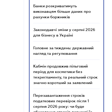
Банки розкриватимуть
виконавцям більше даних про
рахунки боржників
Законодавчі зміни у серпні 2026
для бізнесу в Україні
Головне за тиждень: державний
нагляд та регулювання
Кабмін продовжив пільговий
період для косметики без
техрегламенту, та реальний строк
значно коротший за заявлений
Перезавантаження строків
податкових перевірок після 1
серпня 2026 року: чи буде
обчислення строків давності "з