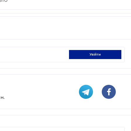
ВТО
увійти
н.