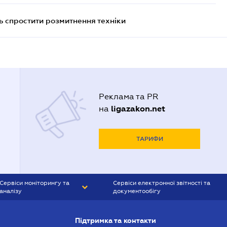
 спростити розмитнення техніки
Реклама та PR
ligazakon.net
на
ТАРИФИ
Сервіси моніторингу та
Сервіси електронної звітності та
аналізу
документообігу
CONTR AGENT
Liga:REPORT
Підтримка та контакти
SMS-МАЯК