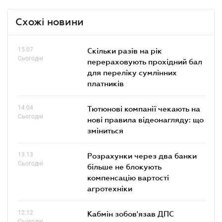
Схожі новини
15.07
Скільки разів на рік
Сьогодні
перераховують прохідний бал
для переліку сумлінних
платників
14.04
Тютюнові компанії чекають на
Сьогодні
нові правила відеонагляду: що
зміниться
13.13
Розрахунки через два банки
Сьогодні
більше не блокують
компенсацію вартості
агротехніки
12.12
Кабмін зобов'язав ДПС
Сьогодні