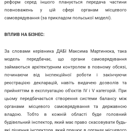
реформ серед іншого планується передача частини
повноважень у цій сфері органам місцевого
самоврядування (за прикладом польської моделі).
ВПЛИВ НА БІЗНЕС:
За словами керівника ДАБІ Максима Мартинюка, така
модель передбачає, що органи самоврядування
займаються архітектурним контролем в повному обсязі,
починаючи від інспекційної роботи і закінчуючи
реєстрацією декларацій, навіть видачею дозволів та
прийняттям в експлуатацію об'єктів IV і V категорій. При
цьому передбачається створення системи балансу між
органами місцевого самоврядування та державною
владою. Тобто в кожній області буде головний
будівельний інспектор, який має право скасовувати будь-
які рішення інспектора, який працює в органах місцевого