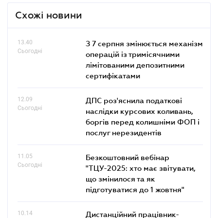
Схожі новини
13.40
З 7 серпня змінюється механізм
Сьогодні
операцій із тримісячними
лімітованими депозитними
сертифікатами
12.09
ДПС роз'яснила податкові
Сьогодні
наслідки курсових коливань,
боргів перед колишніми ФОП і
послуг нерезидентів
11.05
Безкоштовний вебінар
Сьогодні
"ТЦУ-2025: хто має звітувати,
що змінилося та як
підготуватися до 1 жовтня"
10.14
Дистанційний працівник-