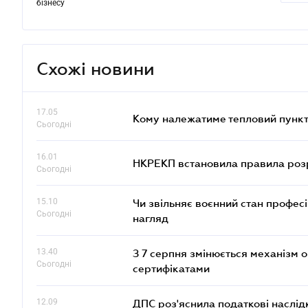
бізнесу
Схожі новини
17.05
Кому належатиме тепловий пункт
Сьогодні
16.01
НКРЕКП встановила правила розра
Сьогодні
15.10
Чи звільняє воєнний стан профес
Сьогодні
нагляд
13.40
З 7 серпня змінюється механізм 
Сьогодні
сертифікатами
12.09
ДПС роз'яснила податкові наслід