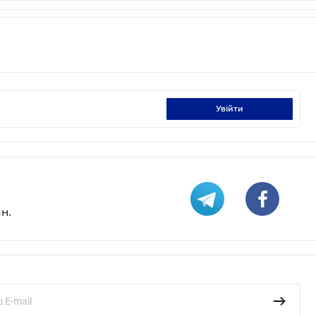
увійти
н.