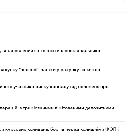
, встановлений за кошти теплопостачальника
хунку "зеленої" частки у рахунку за світло
ійного учасника ринку капіталу від положень про
операцій із тримісячними лімітованими депозитними
ки курсових коливань, боргів перед колишніми ФОП і