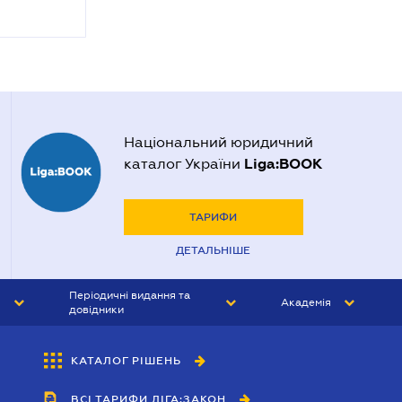
Національний юридичний
Liga:BOOK
каталог України
ТАРИФИ
ДЕТАЛЬНІШЕ
Періодичні видання та
Академія
довідники
ЮРИСТ&ЗАКОН
АКАДЕМІЯ ЛІГА:ЗАКОН
КАТАЛОГ РІШЕНЬ
БУХГАЛТЕР&ЗАКОН
ВСІ ТАРИФИ ЛІГА:ЗАКОН
ВІСНИК МСФЗ