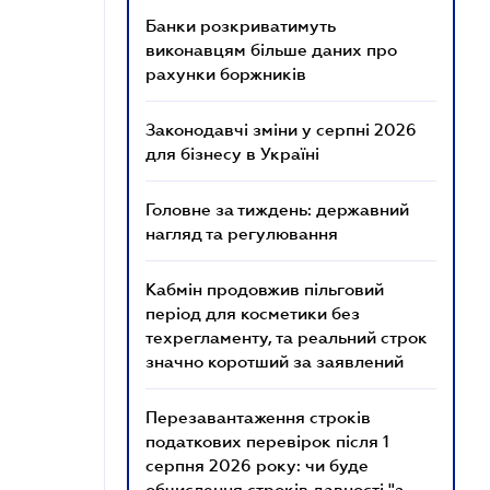
Банки розкриватимуть
виконавцям більше даних про
рахунки боржників
Законодавчі зміни у серпні 2026
для бізнесу в Україні
Головне за тиждень: державний
нагляд та регулювання
Кабмін продовжив пільговий
період для косметики без
техрегламенту, та реальний строк
значно коротший за заявлений
Перезавантаження строків
податкових перевірок після 1
серпня 2026 року: чи буде
обчислення строків давності "з