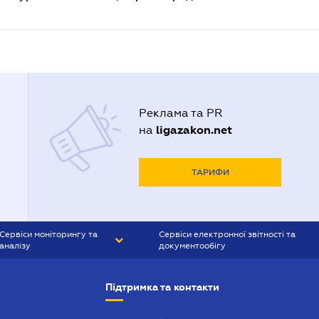
Реклама та PR
ligazakon.net
на
ТАРИФИ
Сервіси моніторингу та
Сервіси електронної звітності та
аналізу
документообігу
CONTR AGENT
Liga:REPORT
Підтримка та контакти
SMS-МАЯК
VERDICTUM