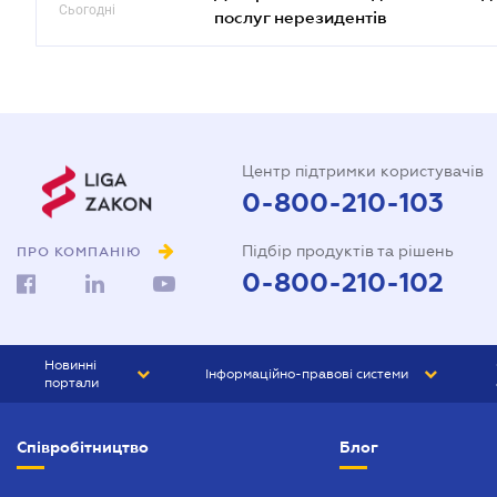
Сьогодні
послуг нерезидентів
Центр підтримки користувачів
0-800-210-103
Підбір продуктів та рішень
ПРО КОМПАНІЮ
0-800-210-102
Новинні
Інформаційно-правові системи
портали
ЮРЛІГА
Право України
Співробітництво
Блог
БІЗНЕС
ГРАНД
БУХГАЛТЕР.ua
ПРАЙМ