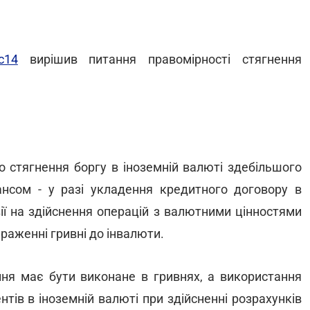
с14
вирішив питання правомірності стягнення
о стягнення боргу в іноземній валюті здебільшого
нсом - у разі укладення кредитного договору в
зії на здійснення операцій з валютними цінностями
раженні гривні до інвалюти.
ння має бути виконане в гривнях, а використання
тів в іноземній валюті при здійсненні розрахунків