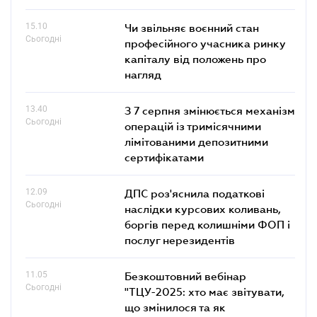
15.10
Чи звільняє воєнний стан
Сьогодні
професійного учасника ринку
капіталу від положень про
нагляд
13.40
З 7 серпня змінюється механізм
Сьогодні
операцій із тримісячними
лімітованими депозитними
сертифікатами
12.09
ДПС роз'яснила податкові
Сьогодні
наслідки курсових коливань,
боргів перед колишніми ФОП і
послуг нерезидентів
11.05
Безкоштовний вебінар
Сьогодні
"ТЦУ-2025: хто має звітувати,
що змінилося та як