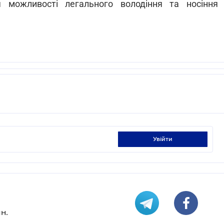
 можливості легального володіння та носіння
увійти
н.