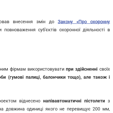
ціював внесення змін до
Закону «Про охоронну
 повноваження суб'єктів охоронної діяльності в
ним фірмам використовувати
при здійсненні
своїх
би (гумові палиці, балончики тощо), але також і
роектом віднесено
напівавтоматичні пістолети
з
ьна довжина одиниці якого не перевищує 200 мм,