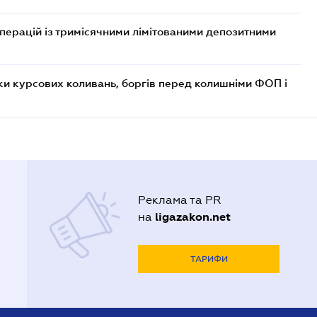
операцій із тримісячними лімітованими депозитними
ки курсових коливань, боргів перед колишніми ФОП і
Реклама та PR
ligazakon.net
на
ТАРИФИ