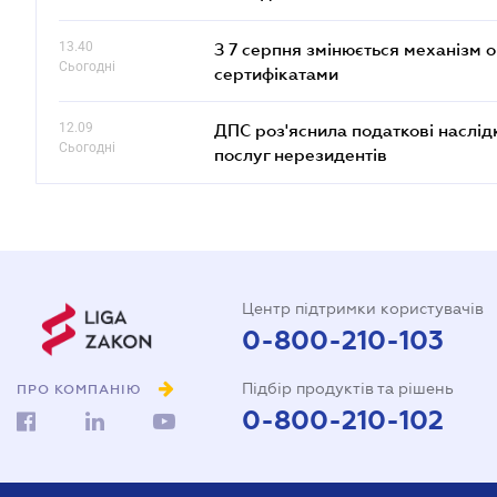
13.40
З 7 серпня змінюється механізм 
Сьогодні
сертифікатами
12.09
ДПС роз'яснила податкові наслід
Сьогодні
послуг нерезидентів
Центр підтримки користувачів
0-800-210-103
Підбір продуктів та рішень
ПРО КОМПАНІЮ
0-800-210-102