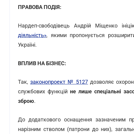
ПРАВОВА ПОДІЯ:
Нардеп-свободівець Андрій Міщенко іні
діяльність»
, якими пропонується розширити
Україні.
ВПЛИВ НА БІЗНЕС:
Так,
законопроект № 5127
дозволяє охорон
службових функцій
не лише спеціальні засо
зброю
.
До додаткового оснащення зазначеним п
нарізним стволом (патрони до них), загал