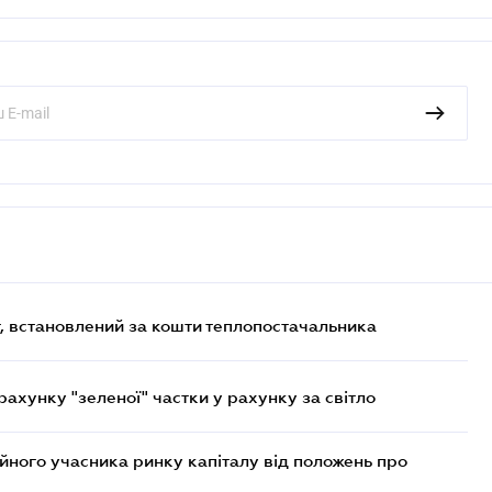
, встановлений за кошти теплопостачальника
хунку "зеленої" частки у рахунку за світло
ійного учасника ринку капіталу від положень про