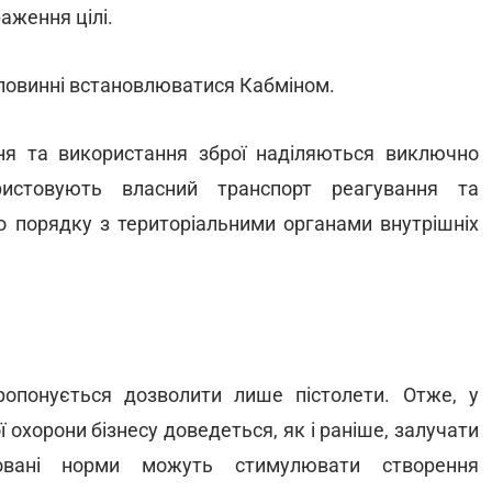
аження цілі.
ї повинні встановлюватися Кабміном.
ня та використання зброї наділяються виключно
ористовують власний транспорт реагування та
о порядку з територіальними органами внутрішніх
опонується дозволити лише пістолети. Отже, у
 охорони бізнесу доведеться, як і раніше, залучати
новані норми можуть стимулювати створення