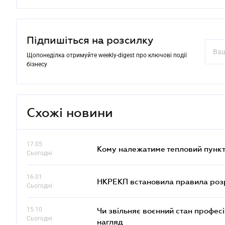
Підпишіться на розсилку
Щопонеділка отримуйте weekly-digest про ключові події
бізнесу
Схожі новини
17.05
Кому належатиме тепловий пункт
Сьогодні
16.01
НКРЕКП встановила правила розра
Сьогодні
15.10
Чи звільняє воєнний стан профес
Сьогодні
нагляд