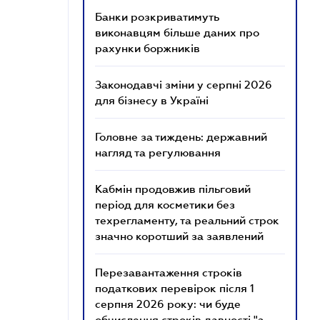
Банки розкриватимуть
виконавцям більше даних про
рахунки боржників
Законодавчі зміни у серпні 2026
для бізнесу в Україні
Головне за тиждень: державний
нагляд та регулювання
Кабмін продовжив пільговий
період для косметики без
техрегламенту, та реальний строк
значно коротший за заявлений
Перезавантаження строків
податкових перевірок після 1
серпня 2026 року: чи буде
обчислення строків давності "з