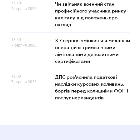
15.10
Чи звільняє воєнний стан
7 серпня 2026
професійного учасника ринку
капіталу від положень про
нагляд
13.40
З 7 серпня змінюється механізм
7 серпня 2026
операцій із тримісячними
лімітованими депозитними
сертифікатами
12.09
ДПС роз'яснила податкові
7 серпня 2026
наслідки курсових коливань,
боргів перед колишніми ФОП і
послуг нерезидентів