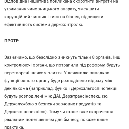
Відповідна ініціатива покликана скоротити витрати на
утримання чиновницького апарату, зменшити
корупційний чинник і тиск на бізнес, підвищити
ефективність системи держконтролю.
ПРОТЕ:
Зазначимо, що безслідно зникнуть тільки 8 органів. Інші
контролюючі органи, що потрапили під реформу, будуть
перетворені шляхом злиття. У деяких же випадках
функції одного органу буде розподілено відразу між
декількома (наприклад, функції Держсільгоспінспекції
будуть розподілені між ДАІ, Держтрансінспекцією,
Держслужбою з безпеки харчових продуктів та
Держекоінспекцією). Тому чи стане таке скорочення
реальним полегшенням для бізнесу, покаже лише
практика.