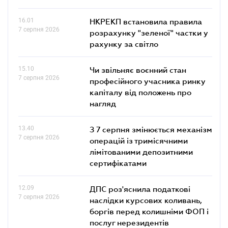
16.01
НКРЕКП встановила правила
7 серпня 2026
розрахунку "зеленої" частки у
рахунку за світло
15.10
Чи звільняє воєнний стан
7 серпня 2026
професійного учасника ринку
капіталу від положень про
нагляд
13.40
З 7 серпня змінюється механізм
7 серпня 2026
операцій із тримісячними
лімітованими депозитними
сертифікатами
12.09
ДПС роз'яснила податкові
7 серпня 2026
наслідки курсових коливань,
боргів перед колишніми ФОП і
послуг нерезидентів