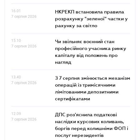
16.01
НКРЕКП встановила правила
7 серпня 2026
розрахунку "зеленої" частки у
рахунку за світло
15.10
Чи звільняє воєнний стан
7 серпня 2026
професійного учасника ринку
капіталу від положень про
нагляд
13.40
З 7 серпня змінюється механізм
7 серпня 2026
операцій із тримісячними
лімітованими депозитними
сертифікатами
12.09
ДПС роз'яснила податкові
7 серпня 2026
наслідки курсових коливань,
боргів перед колишніми ФОП і
послуг нерезидентів