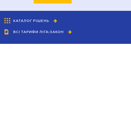
КАТАЛОГ РІШЕНЬ
ВСІ ТАРИФИ ЛІГА:ЗАКОН
Співробітництво
Агенти
Дилери
Політика конфіденційності
Умови використання сайту
Реклама
Блог
Новини компанії
Керівництва