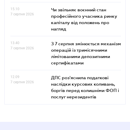
15.10
Чи звільняє воєнний стан
7 серпня 2026
професійного учасника ринку
капіталу від положень про
нагляд
13.40
З 7 серпня змінюється механізм
7 серпня 2026
операцій із тримісячними
лімітованими депозитними
сертифікатами
12.09
ДПС роз'яснила податкові
7 серпня 2026
наслідки курсових коливань,
боргів перед колишніми ФОП і
послуг нерезидентів