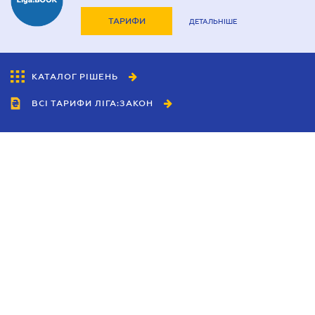
ТАРИФИ
ДЕТАЛЬНІШЕ
КАТАЛОГ РІШЕНЬ
ВСІ ТАРИФИ ЛІГА:ЗАКОН
Співробітництво
Агенти
Дилери
Політика конфіденційності
Умови використання сайту
Реклама
Блог
Новини компанії