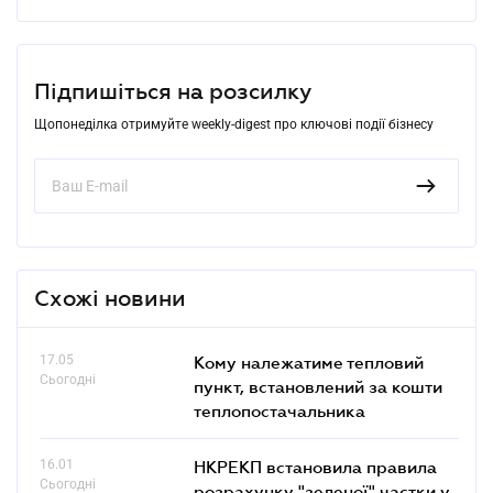
Підпишіться на розсилку
Щопонеділка отримуйте weekly-digest про ключові події бізнесу
Схожі новини
17.05
Кому належатиме тепловий
Сьогодні
пункт, встановлений за кошти
теплопостачальника
16.01
НКРЕКП встановила правила
Сьогодні
розрахунку "зеленої" частки у