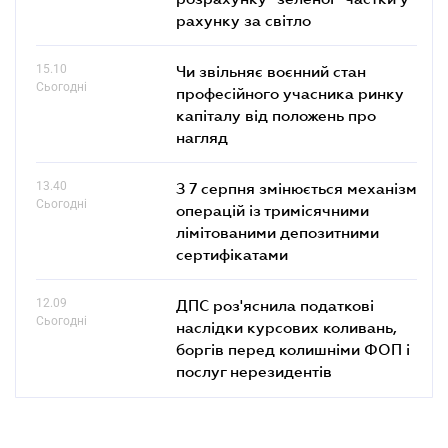
рахунку за світло
15.10
Чи звільняє воєнний стан
Сьогодні
професійного учасника ринку
капіталу від положень про
нагляд
13.40
З 7 серпня змінюється механізм
Сьогодні
операцій із тримісячними
лімітованими депозитними
сертифікатами
12.09
ДПС роз'яснила податкові
Сьогодні
наслідки курсових коливань,
боргів перед колишніми ФОП і
послуг нерезидентів