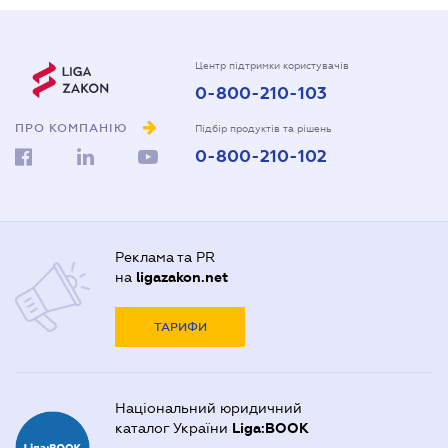
Центр підтримки користувачів
0-800-210-103
ПРО КОМПАНІЮ
Підбір продуктів та рішень
0-800-210-102
Реклама та PR
на
ligazakon.net
ТАРИФИ
Національний юридичний
каталог України
Liga:BOOK