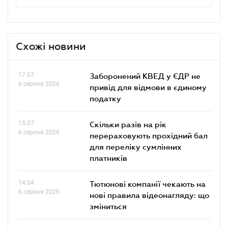
Схожі новини
17.07
Заборонений КВЕД у ЄДР не
6 серпня 2026
привід для відмови в єдиному
податку
15.07
Скільки разів на рік
6 серпня 2026
перераховують прохідний бал
для переліку сумлінних
платників
14.04
Тютюнові компанії чекають на
6 серпня 2026
нові правила відеонагляду: що
зміниться