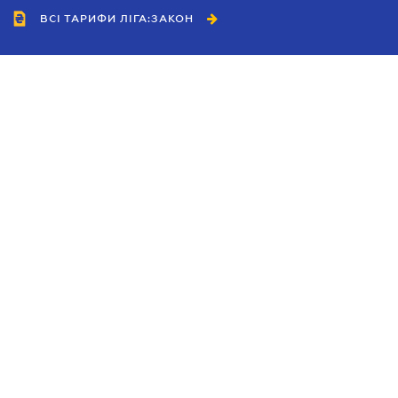
ВСІ ТАРИФИ ЛІГА:ЗАКОН
Співробітництво
Агенти
Дилери
Політика конфіденційності
Умови використання сайту
Реклама
Блог
Новини компанії
Керівництва
Каталоги компаній
Теми в центрі уваги
Підтримка та контакти