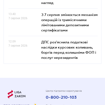
нагляд
13.40
З 7 серпня змінюється механізм
7 серпня 2026
операцій із тримісячними
лімітованими депозитними
сертифікатами
12.09
ДПС роз'яснила податкові
7 серпня 2026
наслідки курсових коливань,
боргів перед колишніми ФОП і
послуг нерезидентів
Центр підтримки користувачів
0-800-210-103