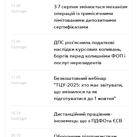
13.40
З 7 серпня змінюється механізм
Сьогодні
операцій із тримісячними
лімітованими депозитними
сертифікатами
12.09
ДПС роз'яснила податкові
Сьогодні
наслідки курсових коливань,
боргів перед колишніми ФОП і
послуг нерезидентів
11.05
Безкоштовний вебінар
Сьогодні
"ТЦУ-2025: хто має звітувати,
що змінилося та як
підготуватися до 1 жовтня"
10.14
Дистанційний працівник-
Сьогодні
іноземець: що з ПДФОта ЄСВ
09.15
Оборонним підприємствам