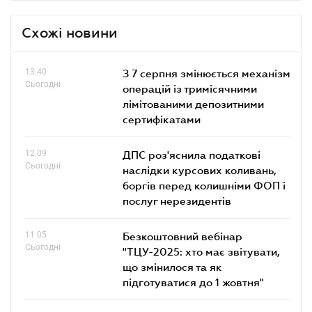
Схожі новини
13.40
З 7 серпня змінюється механізм
Сьогодні
операцій із тримісячними
лімітованими депозитними
сертифікатами
12.09
ДПС роз'яснила податкові
Сьогодні
наслідки курсових коливань,
боргів перед колишніми ФОП і
послуг нерезидентів
11.05
Безкоштовний вебінар
Сьогодні
"ТЦУ-2025: хто має звітувати,
що змінилося та як
підготуватися до 1 жовтня"