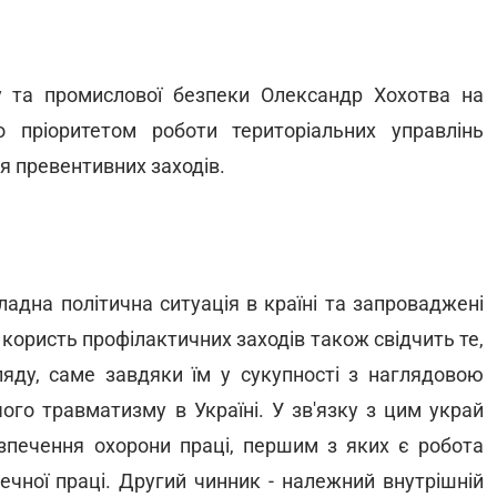
у та промислової безпеки Олександр Хохотва на
о пріоритетом роботи територіальних управлінь
я превентивних заходів.
ладна політична ситуація в країні та запроваджені
 користь профілактичних заходів також свідчить те,
яду, саме завдяки їм у сукупності з наглядовою
ого травматизму в Україні. У зв'язку з цим украй
печення охорони праці, першим з яких є робота
ечної праці. Другий чинник - належний внутрішній