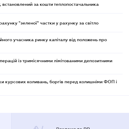
, встановлений за кошти теплопостачальника
хунку "зеленої" частки у рахунку за світло
ійного учасника ринку капіталу від положень про
операцій із тримісячними лімітованими депозитними
ки курсових коливань, боргів перед колишніми ФОП і