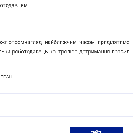
ботодавцем.
ржгірпромнагляд найближчим часом приділятиме
кільки роботодавець контролює дотримання правил
 ПРАЦІ
увійти