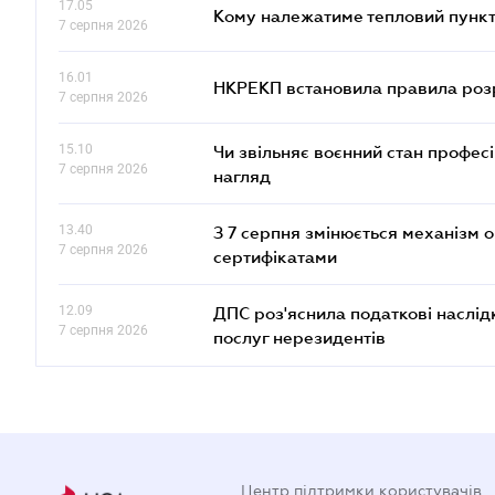
17.05
Кому належатиме тепловий пункт
7 серпня 2026
16.01
НКРЕКП встановила правила розра
7 серпня 2026
15.10
Чи звільняє воєнний стан профес
7 серпня 2026
нагляд
13.40
З 7 серпня змінюється механізм 
7 серпня 2026
сертифікатами
12.09
ДПС роз'яснила податкові наслід
7 серпня 2026
послуг нерезидентів
Центр підтримки користувачів