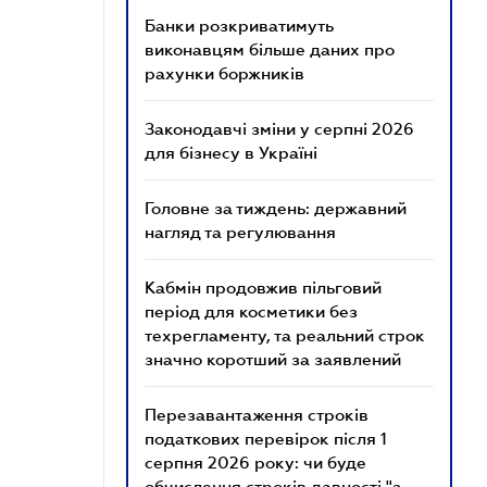
Банки розкриватимуть
виконавцям більше даних про
рахунки боржників
Законодавчі зміни у серпні 2026
для бізнесу в Україні
Головне за тиждень: державний
нагляд та регулювання
Кабмін продовжив пільговий
період для косметики без
техрегламенту, та реальний строк
значно коротший за заявлений
Перезавантаження строків
податкових перевірок після 1
серпня 2026 року: чи буде
обчислення строків давності "з