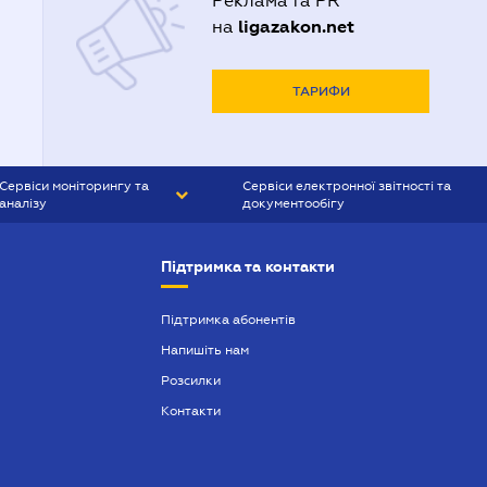
Реклама та PR
ligazakon.net
на
ТАРИФИ
Сервіси моніторингу та
Сервіси електронної звітності та
аналізу
документообігу
CONTR AGENT
Liga:REPORT
Підтримка та контакти
SMS-МАЯК
VERDICTUM
Підтримка абонентів
Напишіть нам
SEMANTRUM
Розсилки
SMS-МАЯК ІПОТЕКА
Контакти