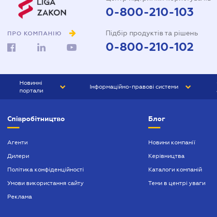
0-800-210-103
Підбір продуктів та рішень
ПРО КОМПАНІЮ
0-800-210-102
Новинні
Інформаційно-правові системи
портали
ЮРЛІГА
Право України
Співробітництво
Блог
БІЗНЕС
ГРАНД
БУХГАЛТЕР.ua
ПРАЙМ
Агенти
Новини компанії
Дилери
Керівництва
БУХГАЛТЕР ПРОФ
Політика конфіденційності
Каталоги компаній
ЮРИСТ ПРОФ
Умови використання сайту
Теми в центрі уваги
ЮРИСТ
Реклама
ПІДПРИЄМЕЦЬ