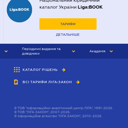
Національний юридичний
Liga:BOOK
каталог України
ТАРИФИ
ДЕТАЛЬНІШЕ
Періодичні видання та
Академія
довідники
ЮРИСТ&ЗАКОН
АКАДЕМІЯ ЛІГА:ЗАКОН
КАТАЛОГ РІШЕНЬ
БУХГАЛТЕР&ЗАКОН
ВСІ ТАРИФИ ЛІГА:ЗАКОН
ВІСНИК МСФЗ
ІНТЕРБУХ
ОСОБИСТИЙ ЕКСПЕРТ
©
ТОВ "інформаційно-аналітичний центр ЛІГА", 1991-2026.
©
ТОВ "ЛІГА ЗАКОН", 2007-2026.
©
Інформаційне агенство "ЛІГА:ЗАКОН", 2010-2026.