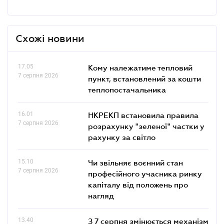
Схожі новини
17.05
Кому належатиме тепловий
7 серпня 2026
пункт, встановлений за кошти
теплопостачальника
16.01
НКРЕКП встановила правила
7 серпня 2026
розрахунку "зеленої" частки у
рахунку за світло
15.10
Чи звільняє воєнний стан
7 серпня 2026
професійного учасника ринку
капіталу від положень про
нагляд
13.40
З 7 серпня змінюється механізм