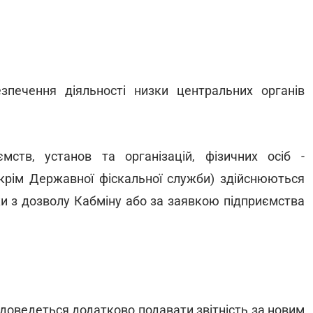
печення діяльності низки центральних органів
мств, установ та організацій, фізичних осіб -
крім Державної фіскальної служби) здійснюються
ки з дозволу Кабміну або за заявкою підприємства
 доведеться додатково подавати звітність за новим