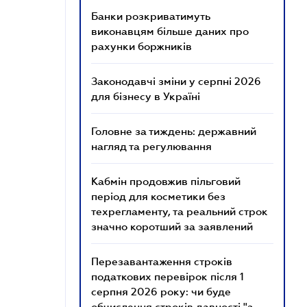
Банки розкриватимуть
виконавцям більше даних про
рахунки боржників
Законодавчі зміни у серпні 2026
для бізнесу в Україні
Головне за тиждень: державний
нагляд та регулювання
Кабмін продовжив пільговий
період для косметики без
техрегламенту, та реальний строк
значно коротший за заявлений
Перезавантаження строків
податкових перевірок після 1
серпня 2026 року: чи буде
обчислення строків давності "з