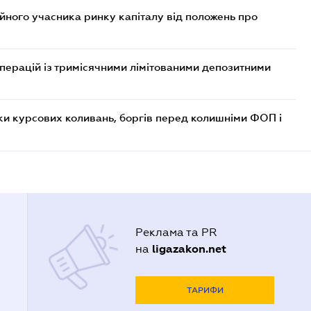
ійного учасника ринку капіталу від положень про
операцій із тримісячними лімітованими депозитними
ки курсових коливань, боргів перед колишніми ФОП і
Реклама та PR
ligazakon.net
на
ТАРИФИ