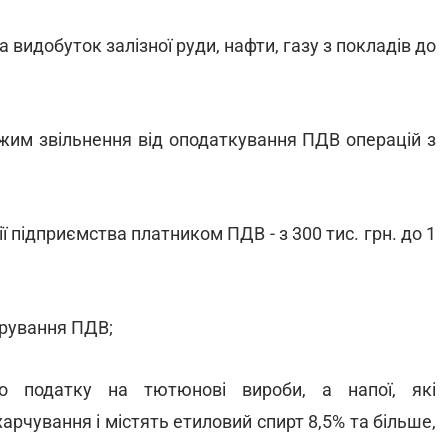
а видобуток залізної руди, нафти, газу з покладів до
жим звільнення від оподаткування ПДВ операцій з
ї підприємства платником ПДВ - з 300 тис. грн. до 1
трування ПДВ;
о податку на тютюнові вироби, а напої, які
арчування і містять етиловий спирт 8,5% та більше,