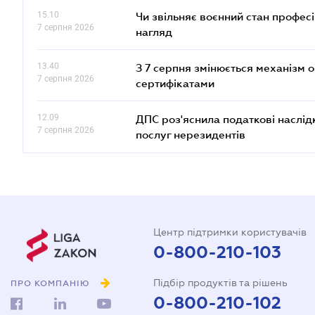
15.10
Чи звільняє воєнний стан профес
7 серпня 2026
нагляд
13.40
З 7 серпня змінюється механізм 
7 серпня 2026
сертифікатами
12.09
ДПС роз'яснила податкові наслід
7 серпня 2026
послуг нерезидентів
Центр підтримки користувачів
0-800-210-103
Підбір продуктів та рішень
ПРО КОМПАНІЮ
0-800-210-102