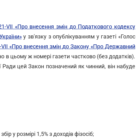
21-VII «Про внесення змін до Податкового кодексу
України»
у зв'язку з опублікуванням у газеті «Голос
VII «Про внесення змін до Закону «Про Державний
о в цьому ж номері газети частково (без додатків).
ї Ради цей Закон позначений як чинний, він набуде
бір у розмірі 1,5% з доходів фізосіб;