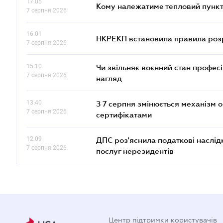
17.05
Кому належатиме тепловий пункт
7 серпня 2026
16.01
НКРЕКП встановила правила розра
7 серпня 2026
15.10
Чи звільняє воєнний стан профес
7 серпня 2026
нагляд
13.40
З 7 серпня змінюється механізм 
7 серпня 2026
сертифікатами
12.09
ДПС роз'яснила податкові наслід
7 серпня 2026
послуг нерезидентів
Центр підтримки користувачів