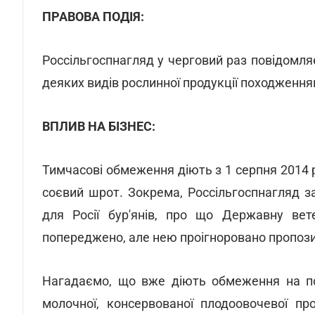
ПРАВОВА ПОДІЯ:
Россільгоспнагляд у черговий раз повідомл
деяких видів рослинної продукції походженням
ВПЛИВ НА БІЗНЕС:
Тимчасові обмеження діють з 1 серпня 2014 р
соєвий шрот. Зокрема, Россільгоспнагляд з
для Росії бур'янів, про що Державну вет
попереджено, але нею проігноровано пропози
Нагадаємо, що вже діють обмеження на пост
молочної, консервованої плодоовочевої про