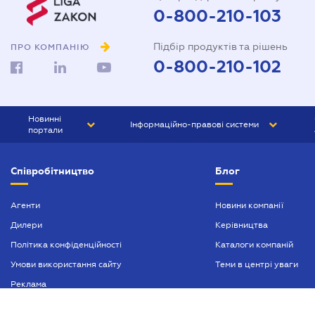
0-800-210-103
Підбір продуктів та рішень
ПРО КОМПАНІЮ
0-800-210-102
Новинні
Інформаційно-правові системи
портали
ЮРЛІГА
Право України
Співробітництво
Блог
БІЗНЕС
ГРАНД
БУХГАЛТЕР.ua
ПРАЙМ
Агенти
Новини компанії
Дилери
Керівництва
БУХГАЛТЕР ПРОФ
Політика конфіденційності
Каталоги компаній
ЮРИСТ ПРОФ
Умови використання сайту
Теми в центрі уваги
ЮРИСТ
Реклама
ПІДПРИЄМЕЦЬ