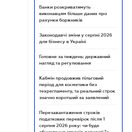
Банки розкриватимуть
виконавцям більше даних про
рахунки боржників
Законодавчі зміни у серпні 2026
для бізнесу в Україні
Головне за тиждень: державний
нагляд та регулювання
Кабмін продовжив пільговий
період для косметики без
техрегламенту, та реальний строк
значно коротший за заявлений
Перезавантаження строків
податкових перевірок після 1
серпня 2026 року: чи буде
обчислення строків давності "з