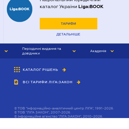
Liga:BOOK
каталог України
ТАРИФИ
ДЕТАЛЬНІШЕ
Періодичні видання та
Академія
довідники
ЮРИСТ&ЗАКОН
АКАДЕМІЯ ЛІГА:ЗАКОН
КАТАЛОГ РІШЕНЬ
БУХГАЛТЕР&ЗАКОН
ВСІ ТАРИФИ ЛІГА:ЗАКОН
ВІСНИК МСФЗ
ІНТЕРБУХ
ОСОБИСТИЙ ЕКСПЕРТ
©
ТОВ "інформаційно-аналітичний центр ЛІГА", 1991-2026.
©
ТОВ "ЛІГА ЗАКОН", 2007-2026.
©
Інформаційне агенство "ЛІГА:ЗАКОН", 2010-2026.