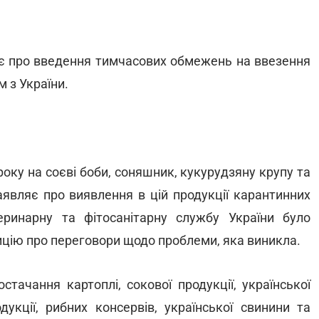
яє про введення тимчасових обмежень на ввезення
 з України.
оку на соєві боби, соняшник, кукурудзяну крупу та
аявляє про виявлення в цій продукції карантинних
еринарну та фітосанітарну службу України було
цію про переговори щодо проблеми, яка виникла.
ачання картоплі, сокової продукції, української
дукції, рибних консервів, української свинини та