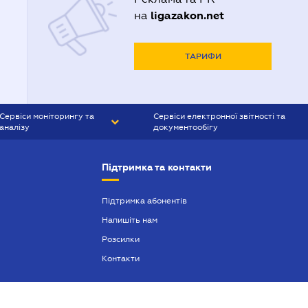
ligazakon.net
на
ТАРИФИ
Сервіси моніторингу та
Сервіси електронної звітності та
аналізу
документообігу
CONTR AGENT
Liga:REPORT
Підтримка та контакти
SMS-МАЯК
VERDICTUM
Підтримка абонентів
Напишіть нам
SEMANTRUM
Розсилки
SMS-МАЯК ІПОТЕКА
Контакти