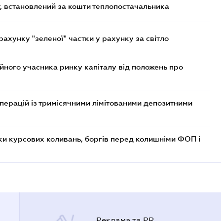
, встановлений за кошти теплопостачальника
хунку "зеленої" частки у рахунку за світло
ійного учасника ринку капіталу від положень про
операцій із тримісячними лімітованими депозитними
ки курсових коливань, боргів перед колишніми ФОП і
Реклама та PR